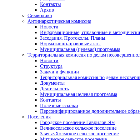
Контакты
Архив
Символика
Антинаркотическая комиссия
Новости
Информационные, справочные и методически
Заседания. Протоколы. Планы.
Нормативно-правовые акты
Муниципальная (целевая) программа
Территориальная комиссия по делам несовершеннол
Новости
Структура
Задачи и функции
Территориальная комиссия по делам несовер
Документы
Деятельность
Муниципальная целевая программа
Контакты
Полезные ссылки
Персонифицированное дополнительное образ
Поселения
Городское поселение Гаврилов-Ям
Великосельское сельское поселение
Заячье-Холмское сельское поселение
Митинское сельское поселение