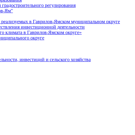
 градостроительного регулирования
ов-Ям"
еализуемых в Гаврилов-Ямском муниципальном округе
ествления инвестиционной деятельности
о климата в Гаврилов-Ямском округе»
ниципального округе
льности, инвестиций и сельского хозяйства