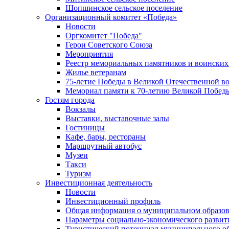
Шопшинское сельское поселение
Организационный комитет «Победа»
Новости
Оргкомитет "Победа"
Герои Советского Союза
Мероприятия
Реестр мемориальных памятников и воинских
Жилье ветеранам
75-летие Победы в Великой Отечественной в
Мемориал памяти к 70-летию Великой Побед
Гостям города
Вокзалы
Выставки, выставочные залы
Гостиницы
Кафе, бары, рестораны
Маршрутный автобус
Музеи
Такси
Туризм
Инвестиционная деятельность
Новости
Инвестиционный профиль
Общая информация о муниципальном образова
Параметры социально-экономического развит
Туристический потенциал муниципального о