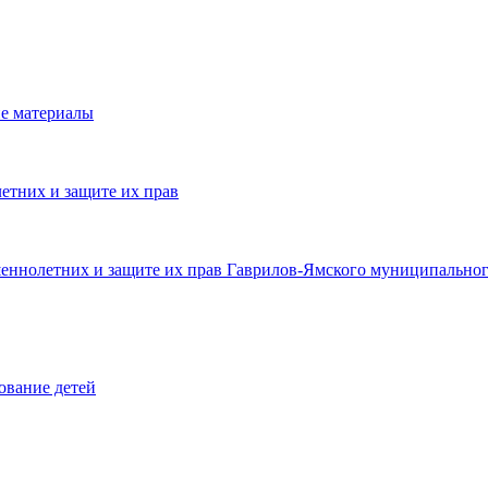
е материалы
етних и защите их прав
шеннолетних и защите их прав Гаврилов-Ямского муниципальног
ование детей