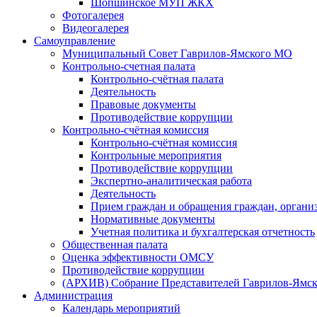
Шопшинское МУП ЖКХ
Фотогалерея
Видеогалерея
Самоуправление
Муниципальный Совет Гаврилов-Ямского МО
Контрольно-счетная палата
Контрольно-счётная палата
Деятельность
Правовые документы
Противодействие коррупции
Контрольно-счётная комиссия
Контрольно-счётная комиссия
Контрольные мероприятия
Противодействие коррупции
Экспертно-аналитическая работа
Деятельность
Прием граждан и обращения граждан, органи
Нормативные документы
Учетная политика и бухгалтерская отчетность
Общественная палата
Оценка эффективности ОМСУ
Противодействие коррупции
(АРХИВ) Собрание Представителей Гаврилов-Ямск
Администрация
Календарь мероприятий