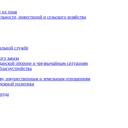
 их прав
льности, инвестиций и сельского хозяйства
альной службе
го заказа
данской обороне и чрезвычайным ситуациям
благоустройства
ству, имущественным и земельным отношениям
одежной политики
труда