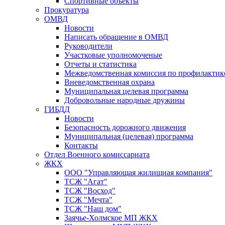
Спортивные объекты
Прокуратура
ОМВД
Новости
Написать обращение в ОМВД
Руководители
Участковые уполномоченые
Отчеты и статистика
Межведомственная комиссия по профилактик
Вневедомственная охрана
Муниципальная целевая программа
Добровольные народные дружины
ГИБДД
Новости
Безопасность дорожного движения
Муниципальная (целевая) программа
Контакты
Отдел Военного комиссариата
ЖКХ
ООО "Управляющая жилищная компания"
ТСЖ "Агат"
ТСЖ "Восход"
ТСЖ "Мечта"
ТСЖ "Наш дом"
Заячье-Холмское МП ЖКХ