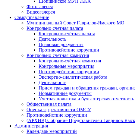
Шопшинское МУП ЖКХ
Фотогалерея
Видеогалерея
Самоуправление
Муниципальный Совет Гаврилов-Ямского МО
Контрольно-счетная палата
Контрольно-счётная палата
Деятельность
Правовые документы
Противодействие коррупции
Контрольно-счётная комиссия
Контрольно-счётная комиссия
Контрольные мероприятия
Противодействие коррупции
Экспертно-аналитическая работа
Деятельность
Прием граждан и обращения граждан, органи
Нормативные документы
Учетная политика и бухгалтерская отчетность
Общественная палата
Оценка эффективности ОМСУ
Противодействие коррупции
(АРХИВ) Собрание Представителей Гаврилов-Ямск
Администрация
Календарь мероприятий