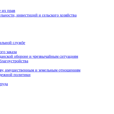
 их прав
льности, инвестиций и сельского хозяйства
альной службе
го заказа
данской обороне и чрезвычайным ситуациям
благоустройства
ству, имущественным и земельным отношениям
одежной политики
труда