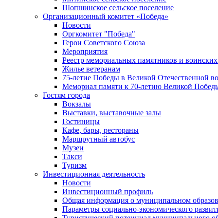
Шопшинское сельское поселение
Организационный комитет «Победа»
Новости
Оргкомитет "Победа"
Герои Советского Союза
Мероприятия
Реестр мемориальных памятников и воинских
Жилье ветеранам
75-летие Победы в Великой Отечественной в
Мемориал памяти к 70-летию Великой Побед
Гостям города
Вокзалы
Выставки, выставочные залы
Гостиницы
Кафе, бары, рестораны
Маршрутный автобус
Музеи
Такси
Туризм
Инвестиционная деятельность
Новости
Инвестиционный профиль
Общая информация о муниципальном образова
Параметры социально-экономического развит
Туристический потенциал муниципального о