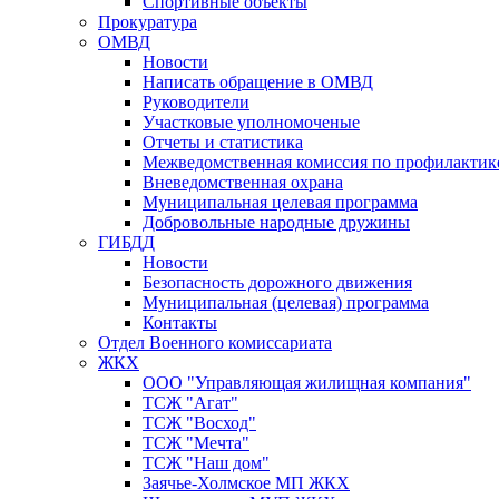
Спортивные объекты
Прокуратура
ОМВД
Новости
Написать обращение в ОМВД
Руководители
Участковые уполномоченые
Отчеты и статистика
Межведомственная комиссия по профилактик
Вневедомственная охрана
Муниципальная целевая программа
Добровольные народные дружины
ГИБДД
Новости
Безопасность дорожного движения
Муниципальная (целевая) программа
Контакты
Отдел Военного комиссариата
ЖКХ
ООО "Управляющая жилищная компания"
ТСЖ "Агат"
ТСЖ "Восход"
ТСЖ "Мечта"
ТСЖ "Наш дом"
Заячье-Холмское МП ЖКХ