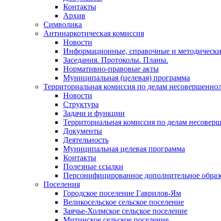
Контакты
Архив
Символика
Антинаркотическая комиссия
Новости
Информационные, справочные и методически
Заседания. Протоколы. Планы.
Нормативно-правовые акты
Муниципальная (целевая) программа
Территориальная комиссия по делам несовершеннол
Новости
Структура
Задачи и функции
Территориальная комиссия по делам несовер
Документы
Деятельность
Муниципальная целевая программа
Контакты
Полезные ссылки
Персонифицированное дополнительное образ
Поселения
Городское поселение Гаврилов-Ям
Великосельское сельское поселение
Заячье-Холмское сельское поселение
Митинское сельское поселение