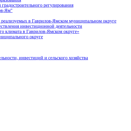
 градостроительного регулирования
ов-Ям"
еализуемых в Гаврилов-Ямском муниципальном округе
ествления инвестиционной деятельности
о климата в Гаврилов-Ямском округе»
ниципального округе
льности, инвестиций и сельского хозяйства