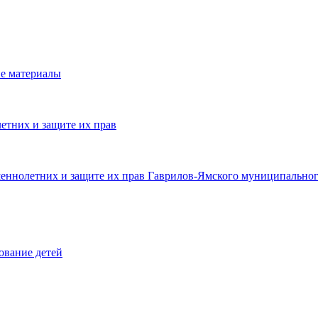
е материалы
етних и защите их прав
шеннолетних и защите их прав Гаврилов-Ямского муниципальног
ование детей