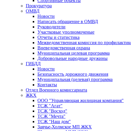
Спортивные объекты
Прокуратура
ОМВД
Новости
Написать обращение в ОМВД
Руководители
Участковые уполномоченые
Отчеты и статистика
Межведомственная комиссия по профилактик
Вневедомственная охрана
Муниципальная целевая программа
Добровольные народные дружины
ГИБДД
Новости
Безопасность дорожного движения
Муниципальная (целевая) программа
Контакты
Отдел Военного комиссариата
ЖКХ
ООО "Управляющая жилищная компания"
ТСЖ "Агат"
ТСЖ "Восход"
ТСЖ "Мечта"
ТСЖ "Наш дом"
Заячье-Холмское МП ЖКХ