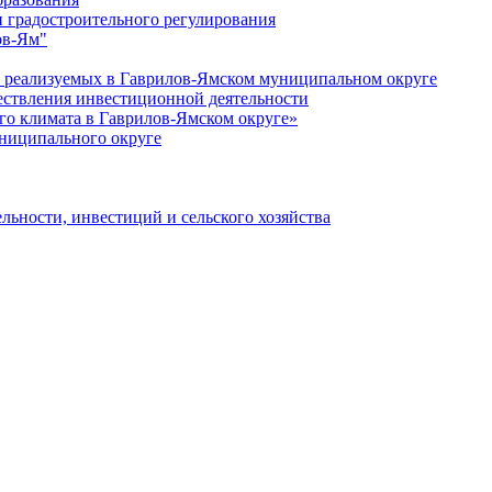
 градостроительного регулирования
ов-Ям"
еализуемых в Гаврилов-Ямском муниципальном округе
ествления инвестиционной деятельности
о климата в Гаврилов-Ямском округе»
ниципального округе
льности, инвестиций и сельского хозяйства