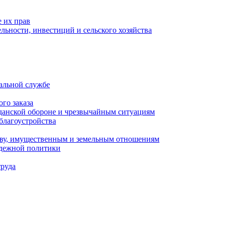
 их прав
льности, инвестиций и сельского хозяйства
альной службе
го заказа
данской обороне и чрезвычайным ситуациям
благоустройства
ству, имущественным и земельным отношениям
одежной политики
труда