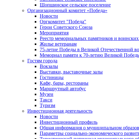
Шопшинское сельское поселение
Организационный комитет «Победа»
Новости
Оргкомитет "Победа"
Герои Советского Союза
Мероприятия
Реестр мемориальных памятников и воинских
Жилье ветеранам
75-летие Победы в Великой Отечественной в
Мемориал памяти к 70-летию Великой Побед
Гостям города
Вокзалы
Выставки, выставочные залы
Гостиницы
Кафе, бары, рестораны
Маршрутный автобус
Музеи
Такси
Туризм
Инвестиционная деятельность
Новости
Инвестиционный профиль
Общая информация о муниципальном образова
Параметры социально-экономического развит
Туристический потенциал муниципального о