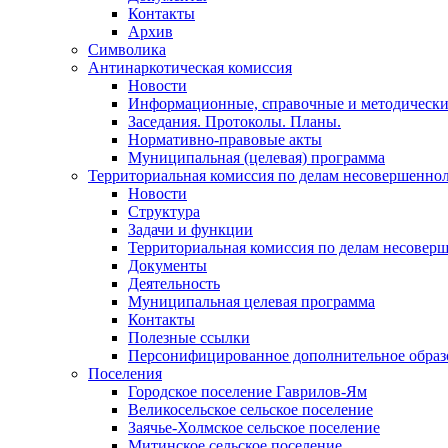
Контакты
Архив
Символика
Антинаркотическая комиссия
Новости
Информационные, справочные и методически
Заседания. Протоколы. Планы.
Нормативно-правовые акты
Муниципальная (целевая) программа
Территориальная комиссия по делам несовершеннол
Новости
Структура
Задачи и функции
Территориальная комиссия по делам несовер
Документы
Деятельность
Муниципальная целевая программа
Контакты
Полезные ссылки
Персонифицированное дополнительное образ
Поселения
Городское поселение Гаврилов-Ям
Великосельское сельское поселение
Заячье-Холмское сельское поселение
Митинское сельское поселение