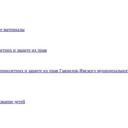
е материалы
етних и защите их прав
шеннолетних и защите их прав Гаврилов-Ямского муниципальног
ование детей