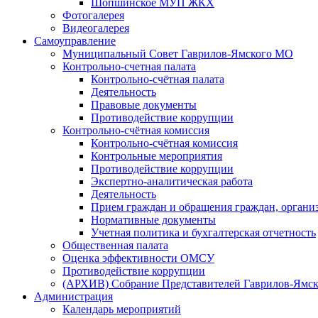
Шопшинское МУП ЖКХ
Фотогалерея
Видеогалерея
Самоуправление
Муниципальный Совет Гаврилов-Ямского МО
Контрольно-счетная палата
Контрольно-счётная палата
Деятельность
Правовые документы
Противодействие коррупции
Контрольно-счётная комиссия
Контрольно-счётная комиссия
Контрольные мероприятия
Противодействие коррупции
Экспертно-аналитическая работа
Деятельность
Прием граждан и обращения граждан, органи
Нормативные документы
Учетная политика и бухгалтерская отчетность
Общественная палата
Оценка эффективности ОМСУ
Противодействие коррупции
(АРХИВ) Собрание Представителей Гаврилов-Ямск
Администрация
Календарь мероприятий