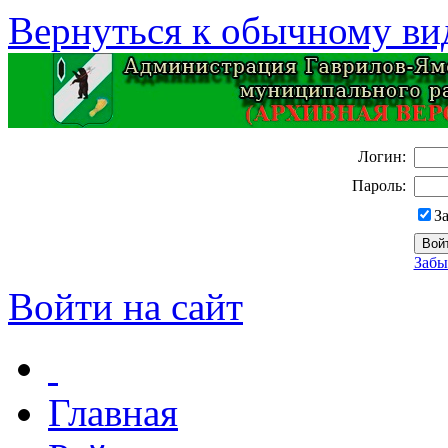
Вернуться к обычному ви
Логин:
Пароль:
З
Забы
Войти на сайт
Главная