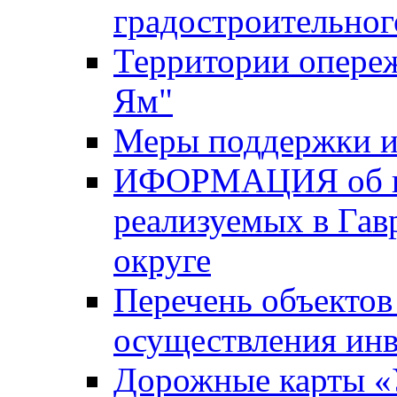
градостроительног
Территории опере
Ям"
Меры поддержки и
ИФОРМАЦИЯ об ин
реализуемых в Га
округе
Перечень объектов
осуществления ин
Дорожные карты «