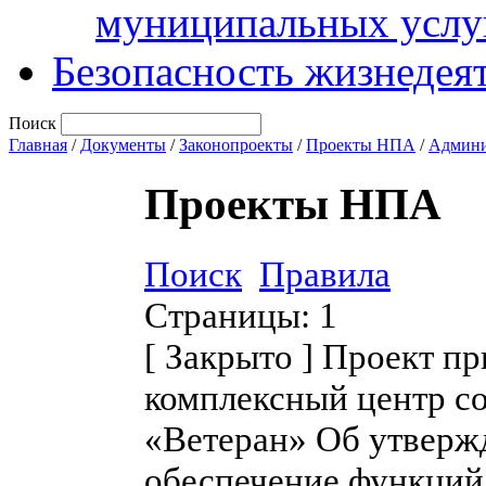
муниципальных услу
Безопасность жизнедея
Поиск
Главная
/
Документы
/
Законопроекты
/
Проекты НПА
/
Админи
Проекты НПА
Поиск
Правила
Страницы:
1
[
Закрыто
]
Проект пр
комплексный центр с
«Ветеран» Об утверж
обеспечение функций