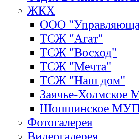
ЖКХ
ООО "Управляюща
ТСЖ "Агат"
ТСЖ "Восход"
ТСЖ "Мечта"
ТСЖ "Наш дом"
Заячье-Холмское
Шопшинское МУ
Фотогалерея
Видеогалерея