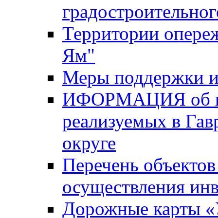
градостроительног
Территории опере
Ям"
Меры поддержки и
ИФОРМАЦИЯ об ин
реализуемых в Га
округе
Перечень объектов
осуществления ин
Дорожные карты «