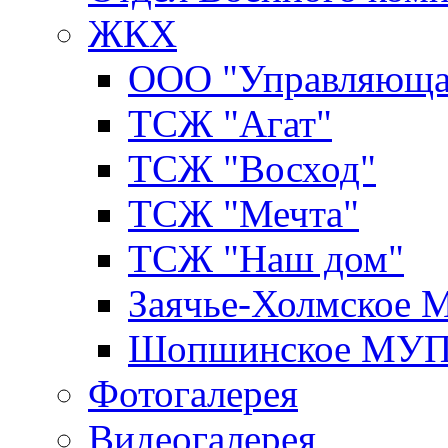
ЖКХ
ООО "Управляюща
ТСЖ "Агат"
ТСЖ "Восход"
ТСЖ "Мечта"
ТСЖ "Наш дом"
Заячье-Холмское
Шопшинское МУ
Фотогалерея
Видеогалерея