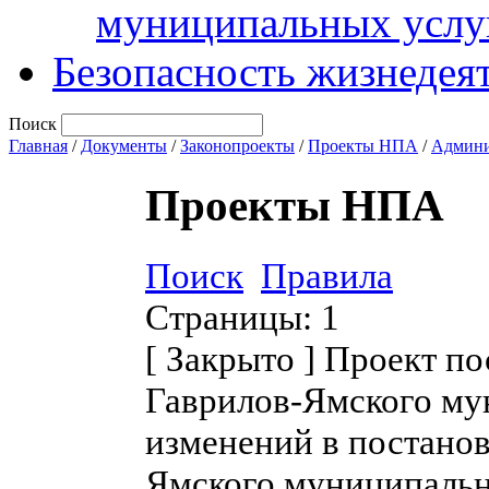
муниципальных услу
Безопасность жизнедея
Поиск
Главная
/
Документы
/
Законопроекты
/
Проекты НПА
/
Админи
Проекты НПА
Поиск
Правила
Страницы:
1
[
Закрыто
]
Проект по
Гаврилов-Ямского му
изменений в постано
Ямского муниципальн