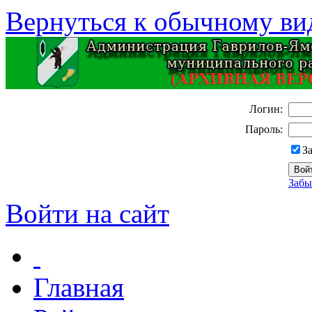
Вернуться к обычному ви
Логин:
Пароль:
З
Забы
Войти на сайт
Главная