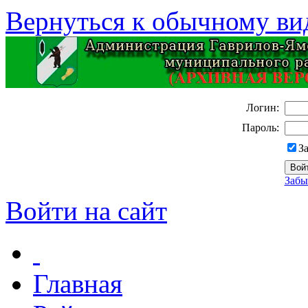
Вернуться к обычному ви
Логин:
Пароль:
З
Забы
Войти на сайт
Главная