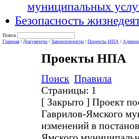
муниципальных услу
Безопасность жизнедея
Поиск
Главная
/
Документы
/
Законопроекты
/
Проекты НПА
/
Админи
Проекты НПА
Поиск
Правила
Страницы:
1
[
Закрыто
]
Проект по
Гаврилов-Ямского му
изменений в постано
Ямского муниципальн