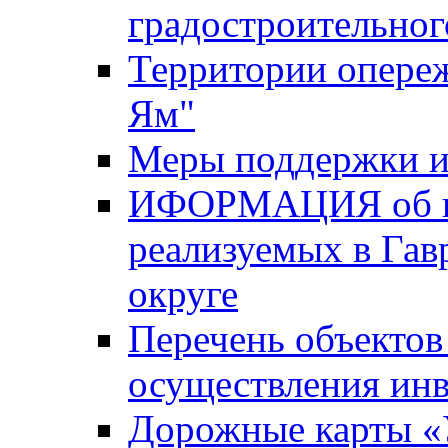
градостроительног
Территории опере
Ям"
Меры поддержки и
ИФОРМАЦИЯ об ин
реализуемых в Га
округе
Перечень объектов
осуществления ин
Дорожные карты «