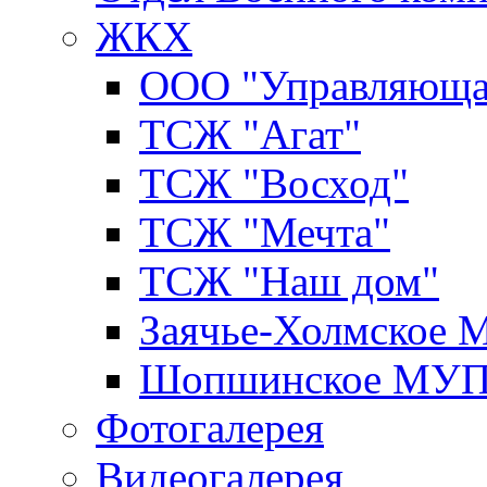
ЖКХ
ООО "Управляюща
ТСЖ "Агат"
ТСЖ "Восход"
ТСЖ "Мечта"
ТСЖ "Наш дом"
Заячье-Холмское
Шопшинское МУ
Фотогалерея
Видеогалерея