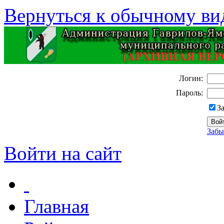
Вернуться к обычному ви
Логин:
Пароль:
З
Забы
Войти на сайт
Главная