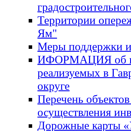
градостроительног
Территории опере
Ям"
Меры поддержки и
ИФОРМАЦИЯ об ин
реализуемых в Га
округе
Перечень объектов
осуществления ин
Дорожные карты «