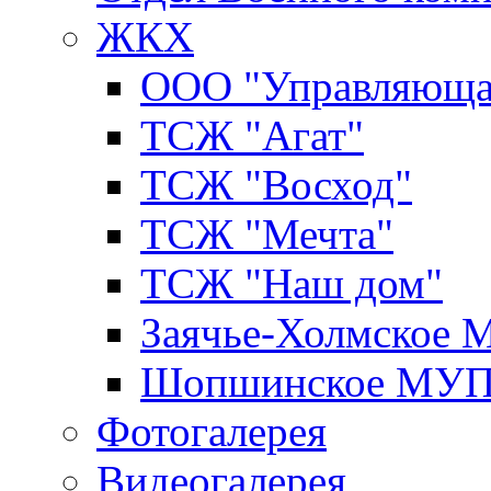
ЖКХ
ООО "Управляюща
ТСЖ "Агат"
ТСЖ "Восход"
ТСЖ "Мечта"
ТСЖ "Наш дом"
Заячье-Холмское
Шопшинское МУ
Фотогалерея
Видеогалерея