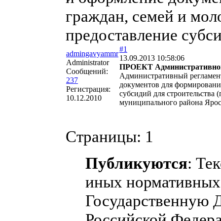
граждан, семей и мол
предоставление субс
#1
admingavyammr
13.09.2013 10:58:06
Administrator
ПРОЕКТ Административного
Сообщений:
Административный регламент
237
документов для формирования
Регистрация:
субсидий для строительства 
10.12.2010
муниципального района Ярос
Страницы:
1
Публикуются
: Те
иных нормативных 
Государственную 
Российской Федера