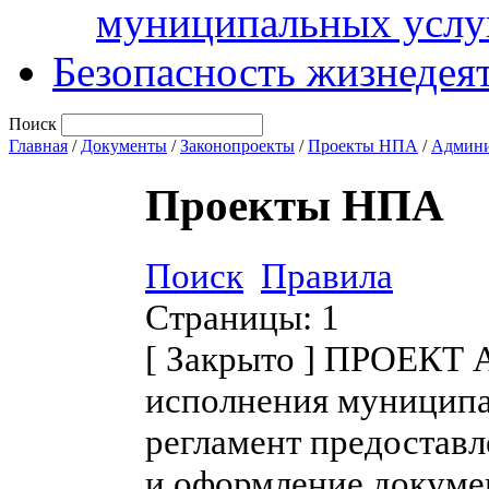
муниципальных услу
Безопасность жизнедея
Поиск
Главная
/
Документы
/
Законопроекты
/
Проекты НПА
/
Админи
Проекты НПА
Поиск
Правила
Страницы:
1
[
Закрыто
]
ПРОЕКТ Ад
исполнения муницип
регламент предостав
и оформление докуме