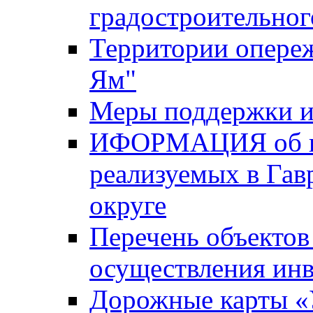
градостроительног
Территории опере
Ям"
Меры поддержки и
ИФОРМАЦИЯ об ин
реализуемых в Га
округе
Перечень объектов
осуществления ин
Дорожные карты «