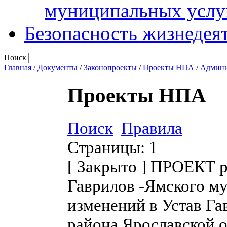
муниципальных услу
Безопасность жизнедея
Поиск
Главная
/
Документы
/
Законопроекты
/
Проекты НПА
/
Админи
Проекты НПА
Поиск
Правила
Страницы:
1
[
Закрыто
]
ПРОЕКТ ре
Гаврилов -Ямского м
изменений в Устав Г
района Ярославской 