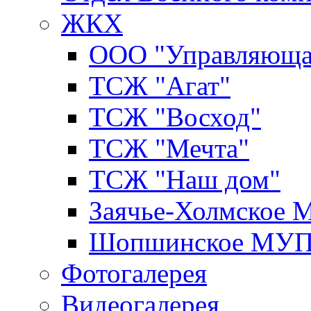
ЖКХ
ООО "Управляюща
ТСЖ "Агат"
ТСЖ "Восход"
ТСЖ "Мечта"
ТСЖ "Наш дом"
Заячье-Холмское
Шопшинское МУ
Фотогалерея
Видеогалерея