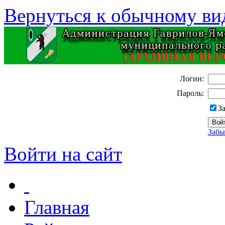
Вернуться к обычному ви
Логин:
Пароль:
З
Забы
Войти на сайт
Главная