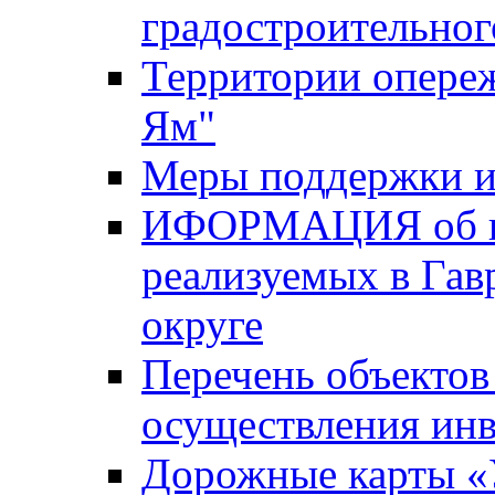
градостроительног
Территории опере
Ям"
Меры поддержки и
ИФОРМАЦИЯ об ин
реализуемых в Га
округе
Перечень объектов
осуществления ин
Дорожные карты «