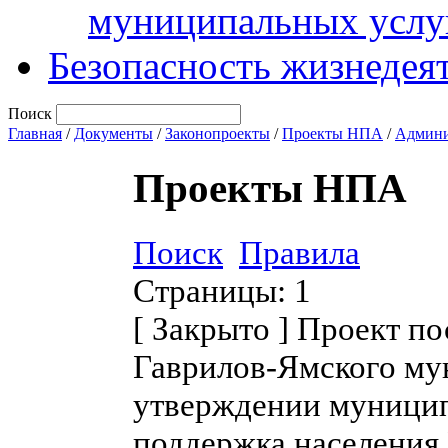
муниципальных услу
Безопасность жизнедея
Поиск
Главная
/
Документы
/
Законопроекты
/
Проекты НПА
/
Админи
Проекты НПА
Поиск
Правила
Страницы:
1
[
Закрыто
]
Проект по
Гаврилов-Ямского му
утверждении муници
поддержка населения