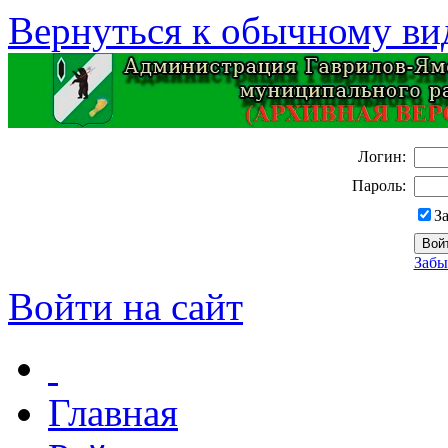
Вернуться к обычному ви
Логин:
Пароль:
З
Забы
Войти на сайт
Главная