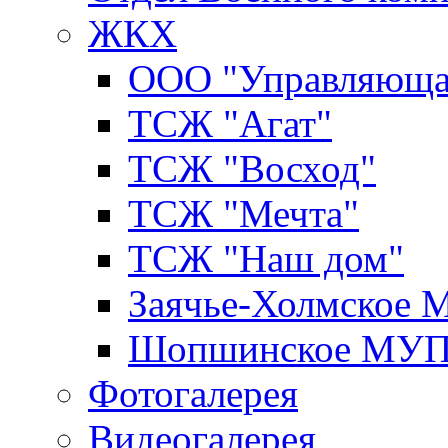
ЖКХ
ООО "Управляюща
ТСЖ "Агат"
ТСЖ "Восход"
ТСЖ "Мечта"
ТСЖ "Наш дом"
Заячье-Холмское
Шопшинское МУ
Фотогалерея
Видеогалерея