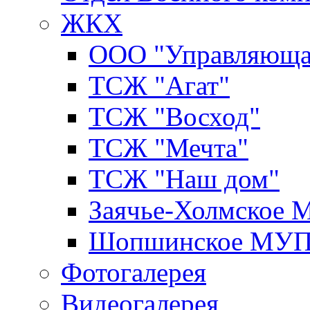
ЖКХ
ООО "Управляюща
ТСЖ "Агат"
ТСЖ "Восход"
ТСЖ "Мечта"
ТСЖ "Наш дом"
Заячье-Холмское
Шопшинское МУ
Фотогалерея
Видеогалерея