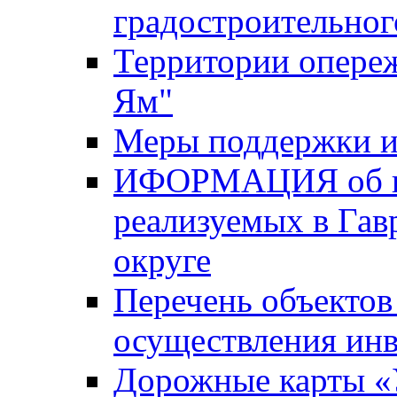
градостроительног
Территории опере
Ям"
Меры поддержки и
ИФОРМАЦИЯ об ин
реализуемых в Га
округе
Перечень объектов
осуществления ин
Дорожные карты «