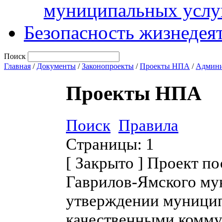
муниципальных услу
Безопасность жизнедея
Поиск
Главная
/
Документы
/
Законопроекты
/
Проекты НПА
/
Админи
Проекты НПА
Поиск
Правила
Страницы:
1
[
Закрыто
]
Проект по
Гаврилов-Ямского му
утверждении муници
качественными комму