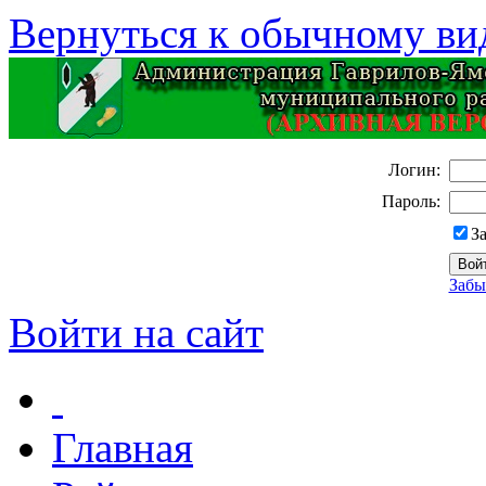
Вернуться к обычному ви
Логин:
Пароль:
З
Забы
Войти на сайт
Главная