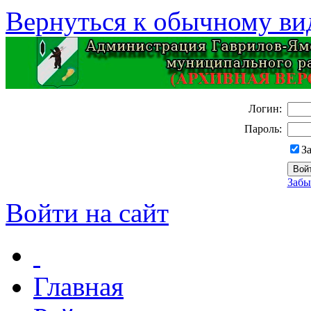
Вернуться к обычному ви
Логин:
Пароль:
З
Забы
Войти на сайт
Главная