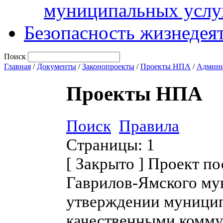
муниципальных услу
Безопасность жизнедея
Поиск
Главная
/
Документы
/
Законопроекты
/
Проекты НПА
/
Админи
Проекты НПА
Поиск
Правила
Страницы:
1
[
Закрыто
]
Проект по
Гаврилов-Ямского му
утверждении муници
качественными комму