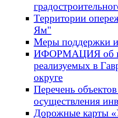
градостроительног
Территории опере
Ям"
Меры поддержки и
ИФОРМАЦИЯ об ин
реализуемых в Га
округе
Перечень объектов
осуществления ин
Дорожные карты «