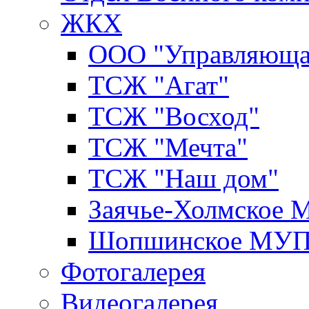
ЖКХ
ООО "Управляюща
ТСЖ "Агат"
ТСЖ "Восход"
ТСЖ "Мечта"
ТСЖ "Наш дом"
Заячье-Холмское
Шопшинское МУ
Фотогалерея
Видеогалерея