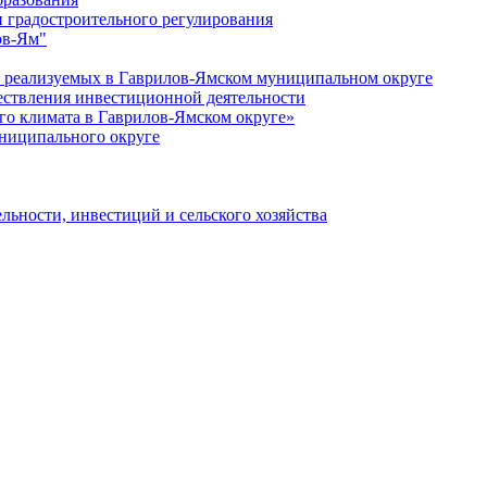
 градостроительного регулирования
ов-Ям"
еализуемых в Гаврилов-Ямском муниципальном округе
ествления инвестиционной деятельности
о климата в Гаврилов-Ямском округе»
ниципального округе
льности, инвестиций и сельского хозяйства