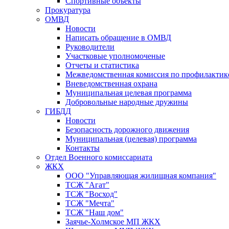
Спортивные объекты
Прокуратура
ОМВД
Новости
Написать обращение в ОМВД
Руководители
Участковые уполномоченые
Отчеты и статистика
Межведомственная комиссия по профилактик
Вневедомственная охрана
Муниципальная целевая программа
Добровольные народные дружины
ГИБДД
Новости
Безопасность дорожного движения
Муниципальная (целевая) программа
Контакты
Отдел Военного комиссариата
ЖКХ
ООО "Управляющая жилищная компания"
ТСЖ "Агат"
ТСЖ "Восход"
ТСЖ "Мечта"
ТСЖ "Наш дом"
Заячье-Холмское МП ЖКХ