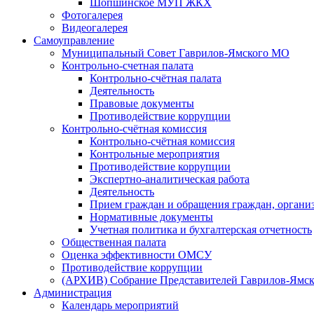
Шопшинское МУП ЖКХ
Фотогалерея
Видеогалерея
Самоуправление
Муниципальный Совет Гаврилов-Ямского МО
Контрольно-счетная палата
Контрольно-счётная палата
Деятельность
Правовые документы
Противодействие коррупции
Контрольно-счётная комиссия
Контрольно-счётная комиссия
Контрольные мероприятия
Противодействие коррупции
Экспертно-аналитическая работа
Деятельность
Прием граждан и обращения граждан, органи
Нормативные документы
Учетная политика и бухгалтерская отчетность
Общественная палата
Оценка эффективности ОМСУ
Противодействие коррупции
(АРХИВ) Собрание Представителей Гаврилов-Ямск
Администрация
Календарь мероприятий