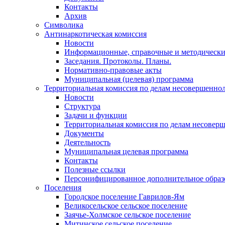
Контакты
Архив
Символика
Антинаркотическая комиссия
Новости
Информационные, справочные и методически
Заседания. Протоколы. Планы.
Нормативно-правовые акты
Муниципальная (целевая) программа
Территориальная комиссия по делам несовершеннол
Новости
Структура
Задачи и функции
Территориальная комиссия по делам несовер
Документы
Деятельность
Муниципальная целевая программа
Контакты
Полезные ссылки
Персонифицированное дополнительное образ
Поселения
Городское поселение Гаврилов-Ям
Великосельское сельское поселение
Заячье-Холмское сельское поселение
Митинское сельское поселение