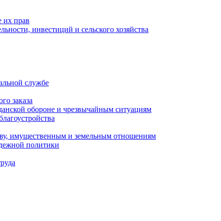
 их прав
льности, инвестиций и сельского хозяйства
альной службе
го заказа
данской обороне и чрезвычайным ситуациям
благоустройства
ству, имущественным и земельным отношениям
одежной политики
труда