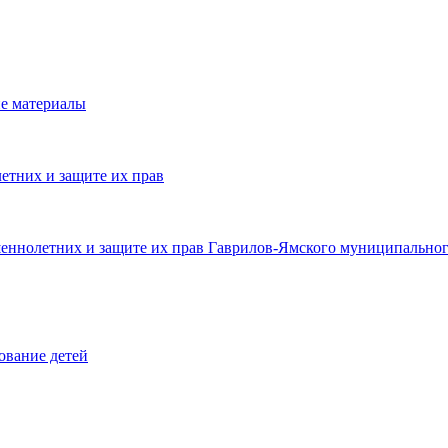
е материалы
етних и защите их прав
шеннолетних и защите их прав Гаврилов-Ямского муниципальног
ование детей