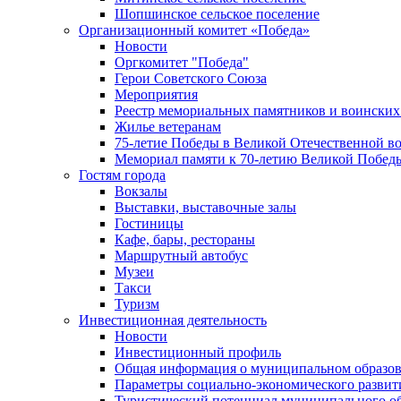
Шопшинское сельское поселение
Организационный комитет «Победа»
Новости
Оргкомитет "Победа"
Герои Советского Союза
Мероприятия
Реестр мемориальных памятников и воинских
Жилье ветеранам
75-летие Победы в Великой Отечественной в
Мемориал памяти к 70-летию Великой Побед
Гостям города
Вокзалы
Выставки, выставочные залы
Гостиницы
Кафе, бары, рестораны
Маршрутный автобус
Музеи
Такси
Туризм
Инвестиционная деятельность
Новости
Инвестиционный профиль
Общая информация о муниципальном образова
Параметры социально-экономического развит
Туристический потенциал муниципального о