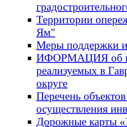
градостроительног
Территории опере
Ям"
Меры поддержки и
ИФОРМАЦИЯ об ин
реализуемых в Га
округе
Перечень объектов
осуществления ин
Дорожные карты «