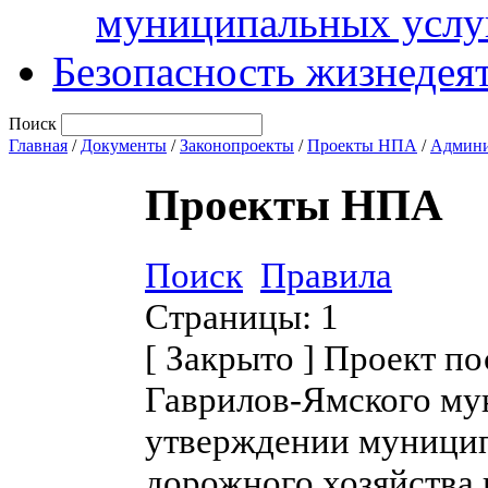
муниципальных услу
Безопасность жизнедея
Поиск
Главная
/
Документы
/
Законопроекты
/
Проекты НПА
/
Админи
Проекты НПА
Поиск
Правила
Страницы:
1
[
Закрыто
]
Проект по
Гаврилов-Ямского му
утверждении муницип
дорожного хозяйства 