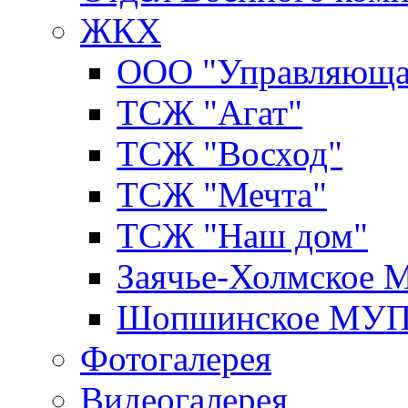
ЖКХ
ООО "Управляюща
ТСЖ "Агат"
ТСЖ "Восход"
ТСЖ "Мечта"
ТСЖ "Наш дом"
Заячье-Холмское
Шопшинское МУ
Фотогалерея
Видеогалерея