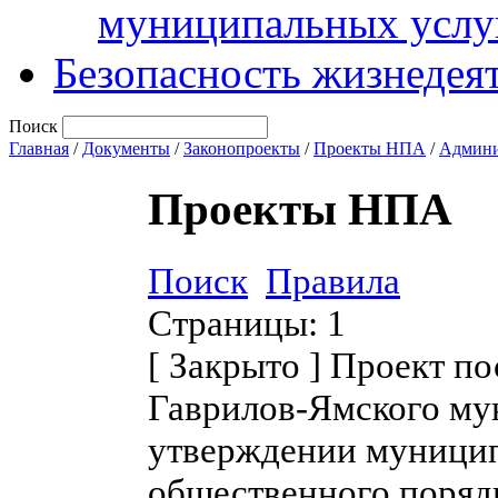
муниципальных услу
Безопасность жизнедея
Поиск
Главная
/
Документы
/
Законопроекты
/
Проекты НПА
/
Админи
Проекты НПА
Поиск
Правила
Страницы:
1
[
Закрыто
]
Проект по
Гаврилов-Ямского му
утверждении муници
общественного поряд