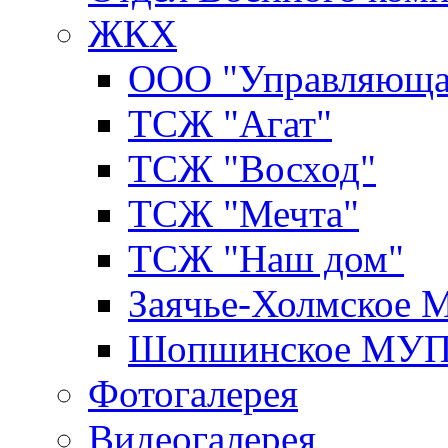
ЖКХ
ООО "Управляюща
ТСЖ "Агат"
ТСЖ "Восход"
ТСЖ "Мечта"
ТСЖ "Наш дом"
Заячье-Холмское
Шопшинское МУ
Фотогалерея
Видеогалерея