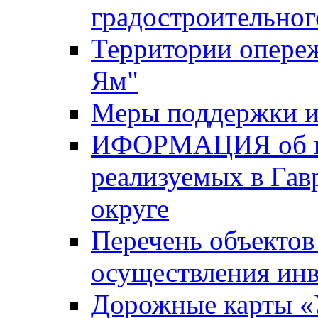
градостроительног
Территории опере
Ям"
Меры поддержки и
ИФОРМАЦИЯ об ин
реализуемых в Га
округе
Перечень объектов
осуществления ин
Дорожные карты «