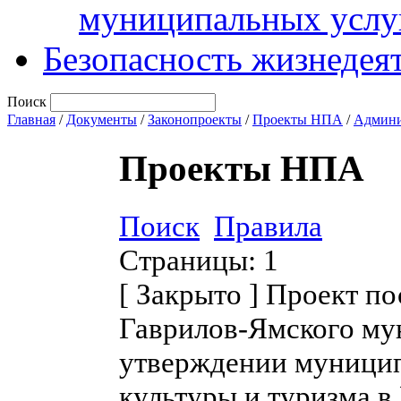
муниципальных услу
Безопасность жизнедея
Поиск
Главная
/
Документы
/
Законопроекты
/
Проекты НПА
/
Админи
Проекты НПА
Поиск
Правила
Страницы:
1
[
Закрыто
]
Проект по
Гаврилов-Ямского му
утверждении муницип
культуры и туризма 