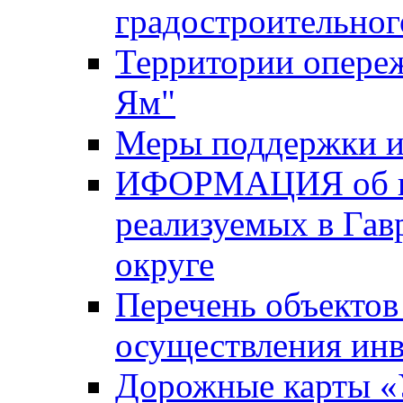
градостроительног
Территории опере
Ям"
Меры поддержки и
ИФОРМАЦИЯ об ин
реализуемых в Га
округе
Перечень объектов
осуществления ин
Дорожные карты «