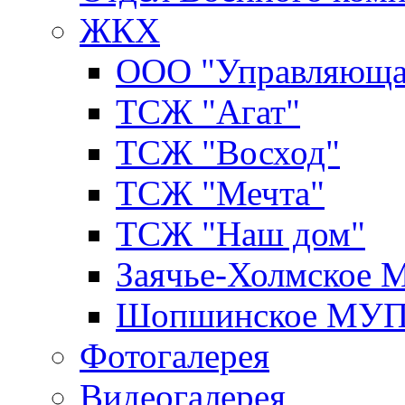
ЖКХ
ООО "Управляюща
ТСЖ "Агат"
ТСЖ "Восход"
ТСЖ "Мечта"
ТСЖ "Наш дом"
Заячье-Холмское
Шопшинское МУ
Фотогалерея
Видеогалерея