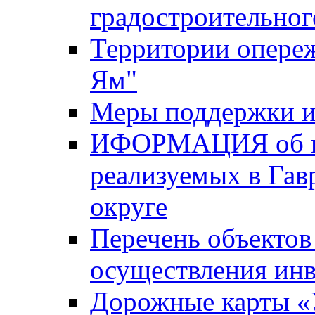
градостроительног
Территории опере
Ям"
Меры поддержки и
ИФОРМАЦИЯ об ин
реализуемых в Га
округе
Перечень объектов
осуществления ин
Дорожные карты «