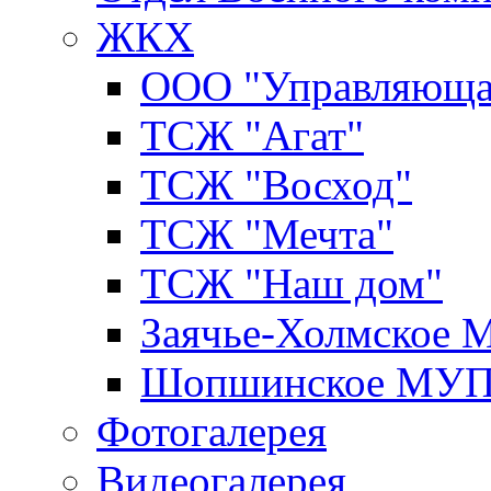
ЖКХ
ООО "Управляюща
ТСЖ "Агат"
ТСЖ "Восход"
ТСЖ "Мечта"
ТСЖ "Наш дом"
Заячье-Холмское
Шопшинское МУ
Фотогалерея
Видеогалерея