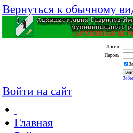
Вернуться к обычному ви
Логин:
Пароль:
З
Забы
Войти на сайт
Главная