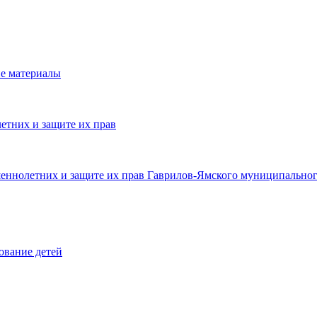
е материалы
етних и защите их прав
шеннолетних и защите их прав Гаврилов-Ямского муниципальног
ование детей