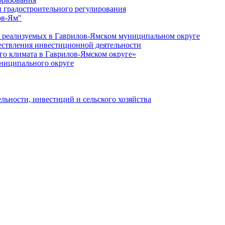
 градостроительного регулирования
ов-Ям"
еализуемых в Гаврилов-Ямском муниципальном округе
ествления инвестиционной деятельности
о климата в Гаврилов-Ямском округе»
ниципального округе
льности, инвестиций и сельского хозяйства