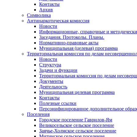
Контакты
Архив
Символика
Антинаркотическая комиссия
Новости
Информационные, справочные и методически
Заседания. Протоколы. Планы.
Нормативно-правовые акты
Муниципальная (целевая) программа
Территориальная комиссия по делам несовершеннол
Новости
Структура
Задачи и функции
Территориальная комиссия по делам несовер
Документы
Деятельность
Муниципальная целевая программа
Контакты
Полезные ссылки
Персонифицированное дополнительное образ
Поселения
Городское поселение Гаврилов-Ям
Великосельское сельское поселение
Заячье-Холмское сельское поселение
Митинское сельское поселение