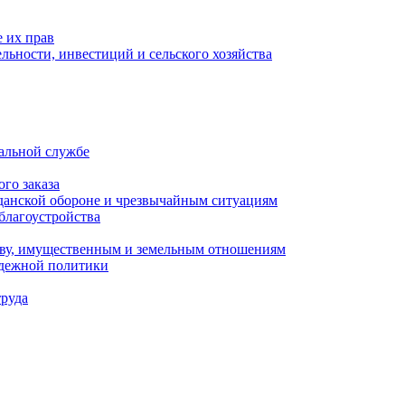
 их прав
льности, инвестиций и сельского хозяйства
альной службе
го заказа
данской обороне и чрезвычайным ситуациям
благоустройства
ству, имущественным и земельным отношениям
одежной политики
труда