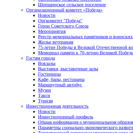
Шопшинское сельское поселение
Организационный комитет «Победа»
Новости
Оргкомитет "Победа"
Герои Советского Союза
Мероприятия
Реестр мемориальных памятников и воинских
Жилье ветеранам
75-летие Победы в Великой Отечественной в
Мемориал памяти к 70-летию Великой Побед
Гостям города
Вокзалы
Выставки, выставочные залы
Гостиницы
Кафе, бары, рестораны
Маршрутный автобус
Музеи
Такси
Туризм
Инвестиционная деятельность
Новости
Инвестиционный профиль
Общая информация о муниципальном образова
Параметры социально-экономического развит
Туристический потенциал муниципального о