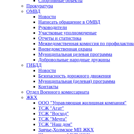
Спортивные объекты
Прокуратура
ОМВД
Новости
Написать обращение в ОМВД
Руководители
Участковые уполномоченые
Отчеты и статистика
Межведомственная комиссия по профилактик
Вневедомственная охрана
Муниципальная целевая программа
Добровольные народные дружины
ГИБДД
Новости
Безопасность дорожного движения
Муниципальная (целевая) программа
Контакты
Отдел Военного комиссариата
ЖКХ
ООО "Управляющая жилищная компания"
ТСЖ "Агат"
ТСЖ "Восход"
ТСЖ "Мечта"
ТСЖ "Наш дом"
Заячье-Холмское МП ЖКХ