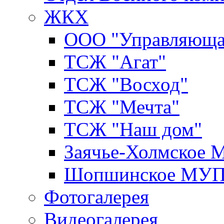
ЖКХ
ООО "Управляюща
ТСЖ "Агат"
ТСЖ "Восход"
ТСЖ "Мечта"
ТСЖ "Наш дом"
Заячье-Холмское
Шопшинское МУ
Фотогалерея
Видеогалерея