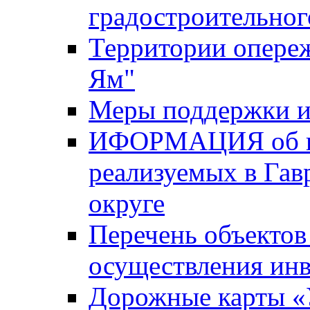
градостроительног
Территории опере
Ям"
Меры поддержки и
ИФОРМАЦИЯ об ин
реализуемых в Га
округе
Перечень объектов
осуществления ин
Дорожные карты «