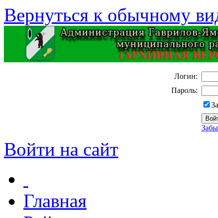
Вернуться к обычному ви
Логин:
Пароль:
З
Забы
Войти на сайт
Главная