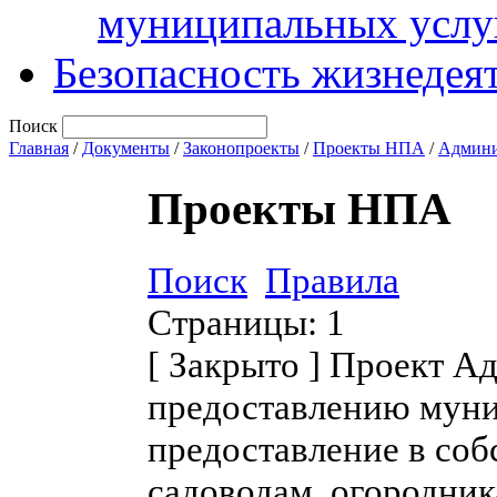
муниципальных услу
Безопасность жизнедея
Поиск
Главная
/
Документы
/
Законопроекты
/
Проекты НПА
/
Админи
Проекты НПА
Поиск
Правила
Страницы:
1
[
Закрыто
]
Проект Ад
предоставлению муни
предоставление в соб
садоводам, огородник