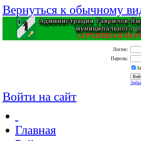
Вернуться к обычному ви
Логин:
Пароль:
З
Забы
Войти на сайт
Главная