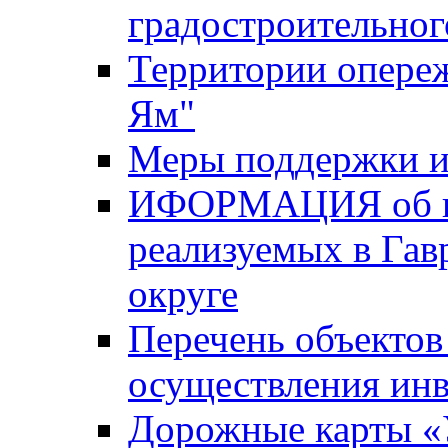
градостроительног
Территории опере
Ям"
Меры поддержки и
ИФОРМАЦИЯ об ин
реализуемых в Га
округе
Перечень объектов
осуществления ин
Дорожные карты «