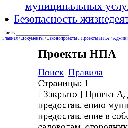
муниципальных услу
Безопасность жизнедея
Поиск
Главная
/
Документы
/
Законопроекты
/
Проекты НПА
/
Админи
Проекты НПА
Поиск
Правила
Страницы:
1
[
Закрыто
]
Проект Ад
предоставлению муни
предоставление в соб
садоводам, огородник