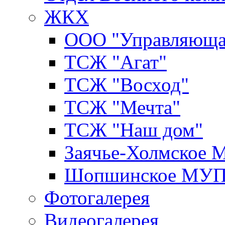
ЖКХ
ООО "Управляюща
ТСЖ "Агат"
ТСЖ "Восход"
ТСЖ "Мечта"
ТСЖ "Наш дом"
Заячье-Холмское
Шопшинское МУ
Фотогалерея
Видеогалерея