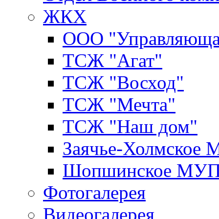
ЖКХ
ООО "Управляюща
ТСЖ "Агат"
ТСЖ "Восход"
ТСЖ "Мечта"
ТСЖ "Наш дом"
Заячье-Холмское
Шопшинское МУ
Фотогалерея
Видеогалерея