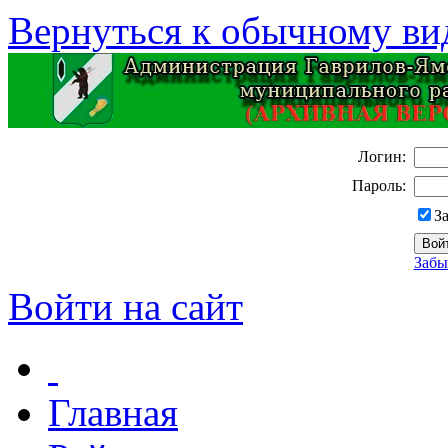
Вернуться к обычному ви
Логин:
Пароль:
З
Забы
Войти на сайт
Главная