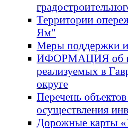
градостроительног
Территории опере
Ям"
Меры поддержки и
ИФОРМАЦИЯ об ин
реализуемых в Га
округе
Перечень объектов
осуществления ин
Дорожные карты «