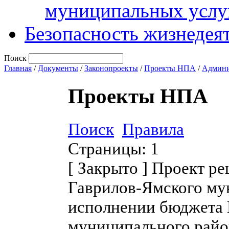
муниципальных услу
Безопасность жизнедея
Поиск
Главная
/
Документы
/
Законопроекты
/
Проекты НПА
/
Админи
Проекты НПА
Поиск
Правила
Страницы:
1
[
Закрыто
]
Проект ре
Гаврилов-Ямского му
исполнении бюджета 
муниципального район