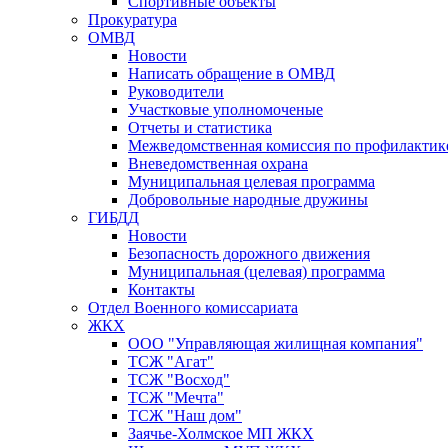
Спортивные объекты
Прокуратура
ОМВД
Новости
Написать обращение в ОМВД
Руководители
Участковые уполномоченые
Отчеты и статистика
Межведомственная комиссия по профилактик
Вневедомственная охрана
Муниципальная целевая программа
Добровольные народные дружины
ГИБДД
Новости
Безопасность дорожного движения
Муниципальная (целевая) программа
Контакты
Отдел Военного комиссариата
ЖКХ
ООО "Управляющая жилищная компания"
ТСЖ "Агат"
ТСЖ "Восход"
ТСЖ "Мечта"
ТСЖ "Наш дом"
Заячье-Холмское МП ЖКХ