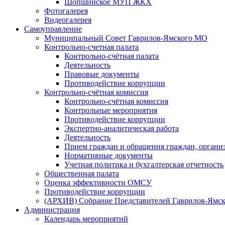
Шопшинское МУП ЖКХ
Фотогалерея
Видеогалерея
Самоуправление
Муниципальный Совет Гаврилов-Ямского МО
Контрольно-счетная палата
Контрольно-счётная палата
Деятельность
Правовые документы
Противодействие коррупции
Контрольно-счётная комиссия
Контрольно-счётная комиссия
Контрольные мероприятия
Противодействие коррупции
Экспертно-аналитическая работа
Деятельность
Прием граждан и обращения граждан, органи
Нормативные документы
Учетная политика и бухгалтерская отчетность
Общественная палата
Оценка эффективности ОМСУ
Противодействие коррупции
(АРХИВ) Собрание Представителей Гаврилов-Ямск
Администрация
Календарь мероприятий