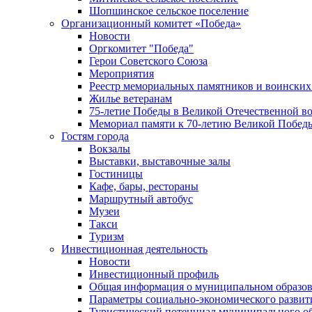
Шопшинское сельское поселение
Организационный комитет «Победа»
Новости
Оргкомитет "Победа"
Герои Советского Союза
Мероприятия
Реестр мемориальных памятников и воинских
Жилье ветеранам
75-летие Победы в Великой Отечественной в
Мемориал памяти к 70-летию Великой Побед
Гостям города
Вокзалы
Выставки, выставочные залы
Гостиницы
Кафе, бары, рестораны
Маршрутный автобус
Музеи
Такси
Туризм
Инвестиционная деятельность
Новости
Инвестиционный профиль
Общая информация о муниципальном образова
Параметры социально-экономического развит
Туристический потенциал муниципального о