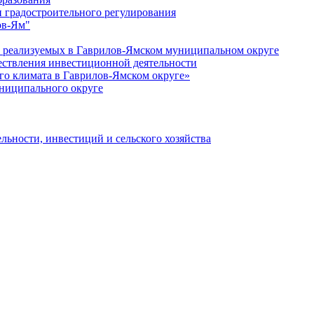
 градостроительного регулирования
ов-Ям"
еализуемых в Гаврилов-Ямском муниципальном округе
ествления инвестиционной деятельности
о климата в Гаврилов-Ямском округе»
ниципального округе
льности, инвестиций и сельского хозяйства