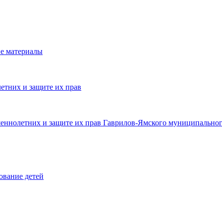
е материалы
етних и защите их прав
шеннолетних и защите их прав Гаврилов-Ямского муниципальног
ование детей