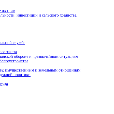
 их прав
льности, инвестиций и сельского хозяйства
альной службе
го заказа
данской обороне и чрезвычайным ситуациям
благоустройства
ству, имущественным и земельным отношениям
одежной политики
труда