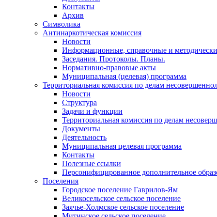
Контакты
Архив
Символика
Антинаркотическая комиссия
Новости
Информационные, справочные и методически
Заседания. Протоколы. Планы.
Нормативно-правовые акты
Муниципальная (целевая) программа
Территориальная комиссия по делам несовершеннол
Новости
Структура
Задачи и функции
Территориальная комиссия по делам несовер
Документы
Деятельность
Муниципальная целевая программа
Контакты
Полезные ссылки
Персонифицированное дополнительное образ
Поселения
Городское поселение Гаврилов-Ям
Великосельское сельское поселение
Заячье-Холмское сельское поселение
Митинское сельское поселение