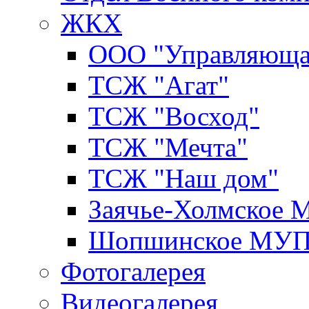
ЖКХ
ООО "Управляюща
ТСЖ "Агат"
ТСЖ "Восход"
ТСЖ "Мечта"
ТСЖ "Наш дом"
Заячье-Холмское
Шопшинское МУ
Фотогалерея
Видеогалерея