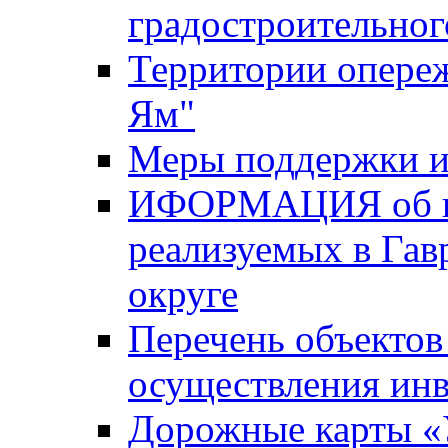
градостроительног
Территории опере
Ям"
Меры поддержки и
ИФОРМАЦИЯ об ин
реализуемых в Га
округе
Перечень объектов
осуществления ин
Дорожные карты «