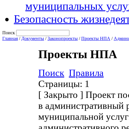
муниципальных услу
Безопасность жизнедея
Поиск
Главная
/
Документы
/
Законопроекты
/
Проекты НПА
/
Админи
Проекты НПА
Поиск
Правила
Страницы:
1
[
Закрыто
]
Проект по
в административный 
муниципальной услуг
административного р