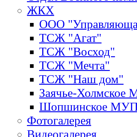
ЖКХ
ООО "Управляюща
ТСЖ "Агат"
ТСЖ "Восход"
ТСЖ "Мечта"
ТСЖ "Наш дом"
Заячье-Холмское
Шопшинское МУ
Фотогалерея
Видеогалерея