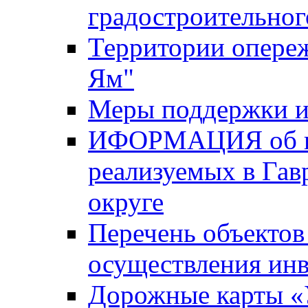
градостроительног
Территории опере
Ям"
Меры поддержки и
ИФОРМАЦИЯ об ин
реализуемых в Га
округе
Перечень объектов
осуществления ин
Дорожные карты «