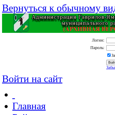
Вернуться к обычному ви
Логин:
Пароль:
З
Забы
Войти на сайт
Главная