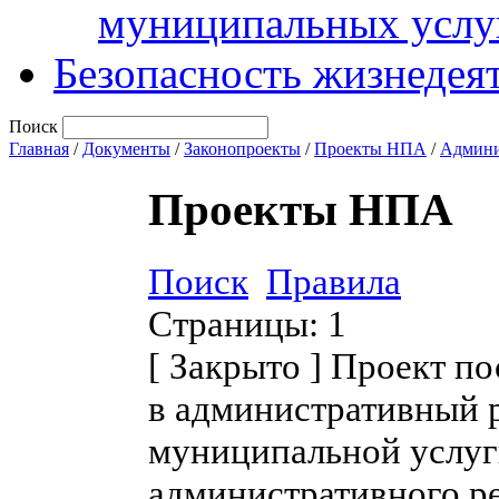
муниципальных услу
Безопасность жизнедея
Поиск
Главная
/
Документы
/
Законопроекты
/
Проекты НПА
/
Админи
Проекты НПА
Поиск
Правила
Страницы:
1
[
Закрыто
]
Проект по
в административный 
муниципальной услуг
административного р