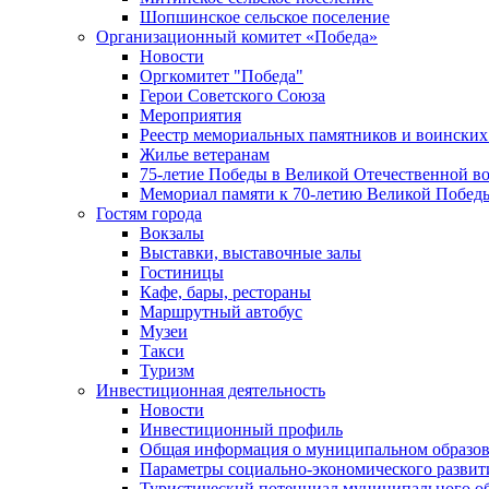
Шопшинское сельское поселение
Организационный комитет «Победа»
Новости
Оргкомитет "Победа"
Герои Советского Союза
Мероприятия
Реестр мемориальных памятников и воинских
Жилье ветеранам
75-летие Победы в Великой Отечественной в
Мемориал памяти к 70-летию Великой Побед
Гостям города
Вокзалы
Выставки, выставочные залы
Гостиницы
Кафе, бары, рестораны
Маршрутный автобус
Музеи
Такси
Туризм
Инвестиционная деятельность
Новости
Инвестиционный профиль
Общая информация о муниципальном образова
Параметры социально-экономического развит
Туристический потенциал муниципального о