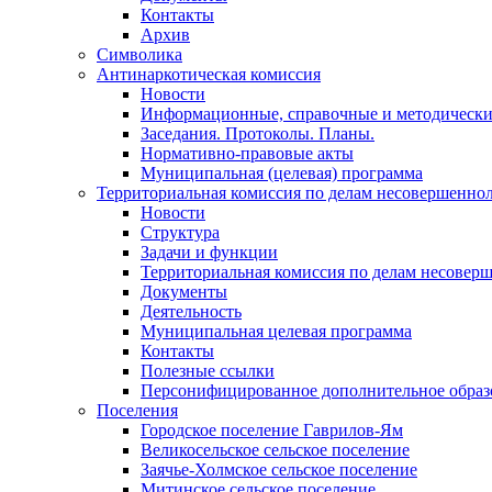
Контакты
Архив
Символика
Антинаркотическая комиссия
Новости
Информационные, справочные и методически
Заседания. Протоколы. Планы.
Нормативно-правовые акты
Муниципальная (целевая) программа
Территориальная комиссия по делам несовершеннол
Новости
Структура
Задачи и функции
Территориальная комиссия по делам несовер
Документы
Деятельность
Муниципальная целевая программа
Контакты
Полезные ссылки
Персонифицированное дополнительное образ
Поселения
Городское поселение Гаврилов-Ям
Великосельское сельское поселение
Заячье-Холмское сельское поселение
Митинское сельское поселение