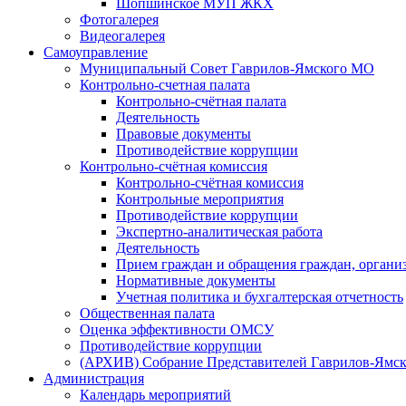
Шопшинское МУП ЖКХ
Фотогалерея
Видеогалерея
Самоуправление
Муниципальный Совет Гаврилов-Ямского МО
Контрольно-счетная палата
Контрольно-счётная палата
Деятельность
Правовые документы
Противодействие коррупции
Контрольно-счётная комиссия
Контрольно-счётная комиссия
Контрольные мероприятия
Противодействие коррупции
Экспертно-аналитическая работа
Деятельность
Прием граждан и обращения граждан, органи
Нормативные документы
Учетная политика и бухгалтерская отчетность
Общественная палата
Оценка эффективности ОМСУ
Противодействие коррупции
(АРХИВ) Собрание Представителей Гаврилов-Ямск
Администрация
Календарь мероприятий