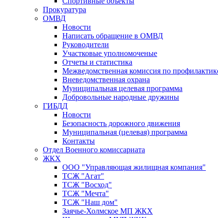
Спортивные объекты
Прокуратура
ОМВД
Новости
Написать обращение в ОМВД
Руководители
Участковые уполномоченые
Отчеты и статистика
Межведомственная комиссия по профилактик
Вневедомственная охрана
Муниципальная целевая программа
Добровольные народные дружины
ГИБДД
Новости
Безопасность дорожного движения
Муниципальная (целевая) программа
Контакты
Отдел Военного комиссариата
ЖКХ
ООО "Управляющая жилищная компания"
ТСЖ "Агат"
ТСЖ "Восход"
ТСЖ "Мечта"
ТСЖ "Наш дом"
Заячье-Холмское МП ЖКХ