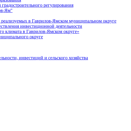
 градостроительного регулирования
ов-Ям"
еализуемых в Гаврилов-Ямском муниципальном округе
ествления инвестиционной деятельности
о климата в Гаврилов-Ямском округе»
ниципального округе
льности, инвестиций и сельского хозяйства