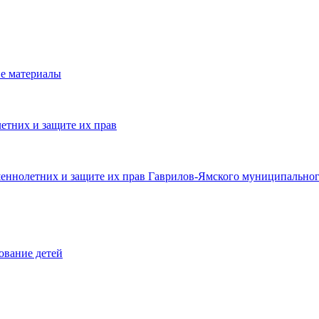
е материалы
етних и защите их прав
шеннолетних и защите их прав Гаврилов-Ямского муниципальног
ование детей