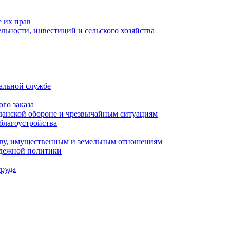
 их прав
льности, инвестиций и сельского хозяйства
альной службе
го заказа
данской обороне и чрезвычайным ситуациям
благоустройства
ству, имущественным и земельным отношениям
одежной политики
труда