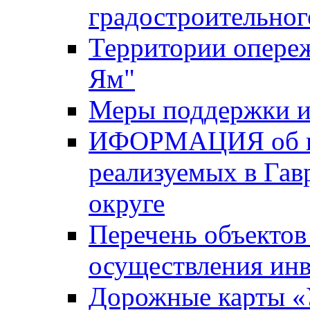
градостроительног
Территории опере
Ям"
Меры поддержки и
ИФОРМАЦИЯ об ин
реализуемых в Га
округе
Перечень объектов
осуществления ин
Дорожные карты «