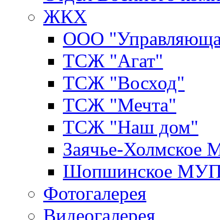
ЖКХ
ООО "Управляюща
ТСЖ "Агат"
ТСЖ "Восход"
ТСЖ "Мечта"
ТСЖ "Наш дом"
Заячье-Холмское
Шопшинское МУ
Фотогалерея
Видеогалерея