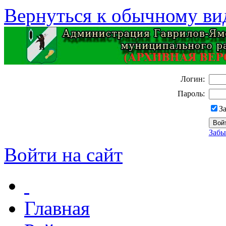
Вернуться к обычному ви
Логин:
Пароль:
З
Забы
Войти на сайт
Главная