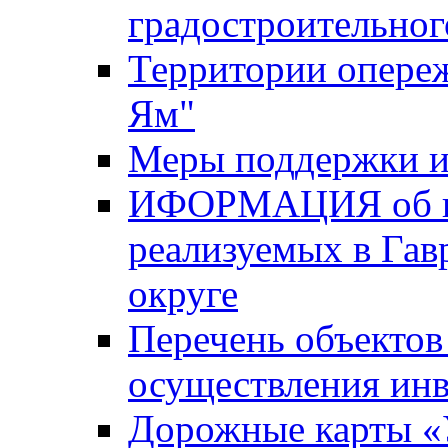
градостроительног
Территории опере
Ям"
Меры поддержки и
ИФОРМАЦИЯ об ин
реализуемых в Га
округе
Перечень объектов
осуществления ин
Дорожные карты «