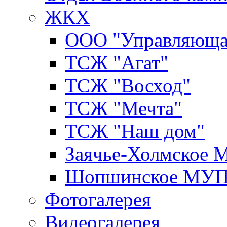
ЖКХ
ООО "Управляюща
ТСЖ "Агат"
ТСЖ "Восход"
ТСЖ "Мечта"
ТСЖ "Наш дом"
Заячье-Холмское
Шопшинское МУ
Фотогалерея
Видеогалерея