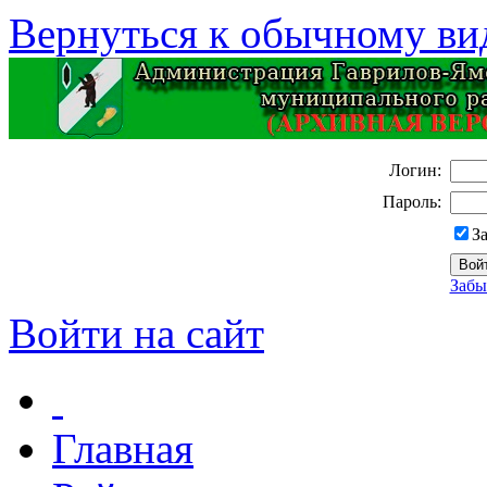
Вернуться к обычному ви
Логин:
Пароль:
З
Забы
Войти на сайт
Главная