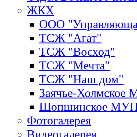
ЖКХ
ООО "Управляюща
ТСЖ "Агат"
ТСЖ "Восход"
ТСЖ "Мечта"
ТСЖ "Наш дом"
Заячье-Холмское
Шопшинское МУ
Фотогалерея
Видеогалерея