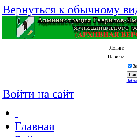
Вернуться к обычному ви
Логин:
Пароль:
З
Забы
Войти на сайт
Главная