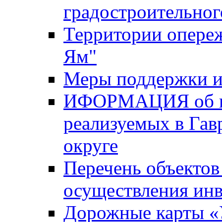
градостроительног
Территории опере
Ям"
Меры поддержки и
ИФОРМАЦИЯ об ин
реализуемых в Га
округе
Перечень объектов
осуществления ин
Дорожные карты «