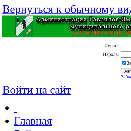
Вернуться к обычному ви
Логин:
Пароль:
З
Забы
Войти на сайт
Главная