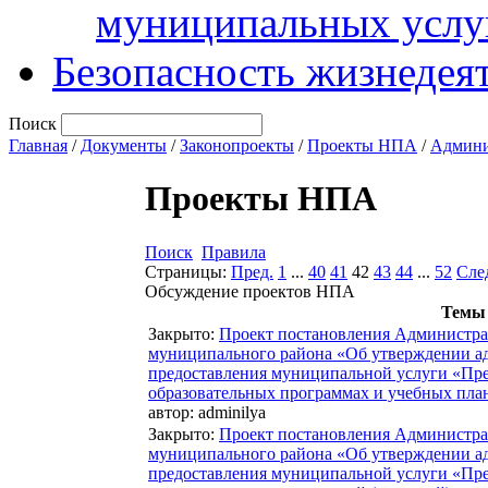
муниципальных услу
Безопасность жизнедея
Поиск
Главная
/
Документы
/
Законопроекты
/
Проекты НПА
/
Админи
Проекты НПА
Поиск
Правила
Страницы:
Пред.
1
...
40
41
42
43
44
...
52
Сле
Обсуждение проектов НПА
Темы
Закрыто
:
Проект постановления Администра
муниципального района «Об утверждении а
предоставления муниципальной услуги «Пр
образовательных программах и учебных пла
автор:
adminilya
Закрыто
:
Проект постановления Администра
муниципального района «Об утверждении а
предоставления муниципальной услуги «Пр