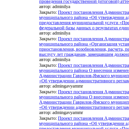
проведения государственной (итоговой) атт
автор:
adminilya
Закрыто
:
Проект постановления Администра
муниципального района «Об утверждении а
предоставления муниципальной услуги «Пр
федеральной базы данных о результатах един
автор:
adminilya
Закрыто
:
Проект постановления Администра
муниципального района «Организация устан
приостановления, возобновления, расчета, п
выслугу лет гражданам, замещавшим должн
автор:
adminilya
Закрыто
:
Проект постановления Администра
муниципального района О внесении изменен
Администрации Гаврилов-Ямского муниципал
«Об утверждении административного реглам
автор:
admingavyammr
Закрыто
:
Проект постановления Администра
муниципального района О внесении изменен
Администрации Гаврилов-Ямского муниципал
«Об утверждении административного реглам
автор:
admingavyammr
Закрыто
:
Проект постановления Администра
муниципального района «Об утверждении а
предоставления муниципальной услуги «При