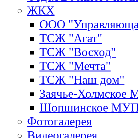
ЖКХ
ООО "Управляюща
ТСЖ "Агат"
ТСЖ "Восход"
ТСЖ "Мечта"
ТСЖ "Наш дом"
Заячье-Холмское
Шопшинское МУ
Фотогалерея
Видеогалерея