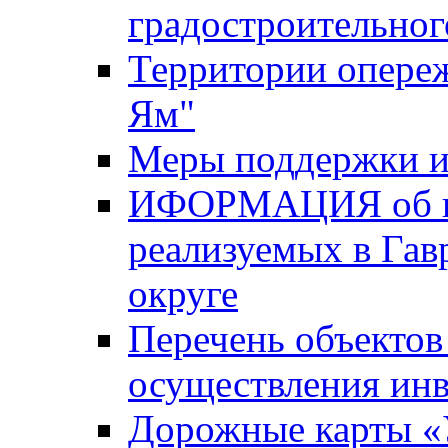
градостроительног
Территории опере
Ям"
Меры поддержки и
ИФОРМАЦИЯ об ин
реализуемых в Га
округе
Перечень объектов
осуществления ин
Дорожные карты «