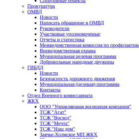
Спортивные объекты
Прокуратура
ОМВД
Новости
Написать обращение в ОМВД
Руководители
Участковые уполномоченые
Отчеты и статистика
Межведомственная комиссия по профилактик
Вневедомственная охрана
Муниципальная целевая программа
Добровольные народные дружины
ГИБДД
Новости
Безопасность дорожного движения
Муниципальная (целевая) программа
Контакты
Отдел Военного комиссариата
ЖКХ
ООО "Управляющая жилищная компания"
ТСЖ "Агат"
ТСЖ "Восход"
ТСЖ "Мечта"
ТСЖ "Наш дом"
Заячье-Холмское МП ЖКХ