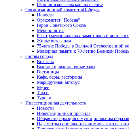
Шопшинское сельское поселение
Организационный комитет «Победа»
Новости
Оргкомитет "Победа"
Герои Советского Союза
Мероприятия
Реестр мемориальных памятников и воинских
Жилье ветеранам
75-летие Победы в Великой Отечественной в
Мемориал памяти к 70-летию Великой Побед
Гостям города
Вокзалы
Выставки, выставочные залы
Гостиницы
Кафе, бары, рестораны
Маршрутный автобус
Музеи
Такси
Туризм
Инвестиционная деятельность
Новости
Инвестиционный профиль
Общая информация о муниципальном образова
Параметры социально-экономического развит
Туристический потенциал муниципального о