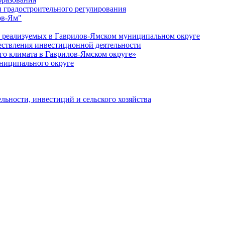
 градостроительного регулирования
ов-Ям"
еализуемых в Гаврилов-Ямском муниципальном округе
ествления инвестиционной деятельности
о климата в Гаврилов-Ямском округе»
ниципального округе
льности, инвестиций и сельского хозяйства