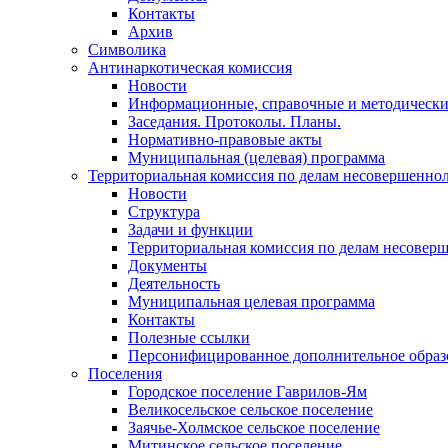
Контакты
Архив
Символика
Антинаркотическая комиссия
Новости
Информационные, справочные и методически
Заседания. Протоколы. Планы.
Нормативно-правовые акты
Муниципальная (целевая) программа
Территориальная комиссия по делам несовершеннол
Новости
Структура
Задачи и функции
Территориальная комиссия по делам несовер
Документы
Деятельность
Муниципальная целевая программа
Контакты
Полезные ссылки
Персонифицированное дополнительное образ
Поселения
Городское поселение Гаврилов-Ям
Великосельское сельское поселение
Заячье-Холмское сельское поселение
Митинское сельское поселение