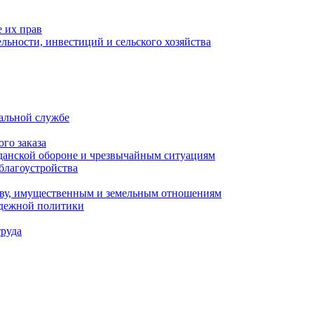
 их прав
льности, инвестиций и сельского хозяйства
альной службе
го заказа
данской обороне и чрезвычайным ситуациям
благоустройства
ству, имущественным и земельным отношениям
одежной политики
труда