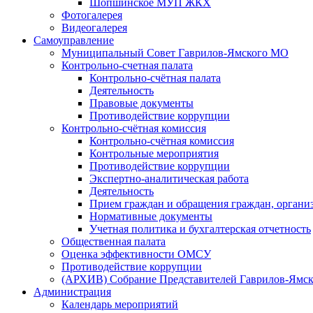
Шопшинское МУП ЖКХ
Фотогалерея
Видеогалерея
Самоуправление
Муниципальный Совет Гаврилов-Ямского МО
Контрольно-счетная палата
Контрольно-счётная палата
Деятельность
Правовые документы
Противодействие коррупции
Контрольно-счётная комиссия
Контрольно-счётная комиссия
Контрольные мероприятия
Противодействие коррупции
Экспертно-аналитическая работа
Деятельность
Прием граждан и обращения граждан, органи
Нормативные документы
Учетная политика и бухгалтерская отчетность
Общественная палата
Оценка эффективности ОМСУ
Противодействие коррупции
(АРХИВ) Собрание Представителей Гаврилов-Ямск
Администрация
Календарь мероприятий