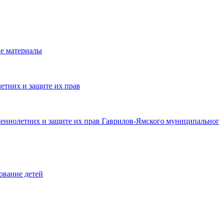
е материалы
етних и защите их прав
шеннолетних и защите их прав Гаврилов-Ямского муниципальног
ование детей