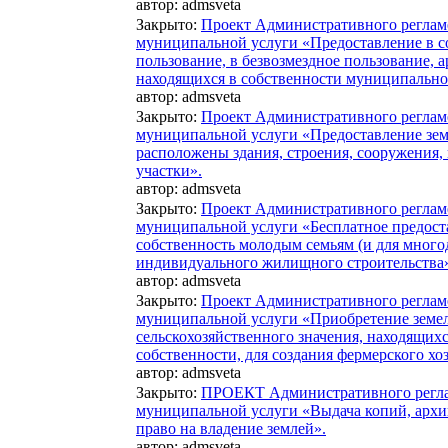
автор:
admsveta
Закрыто
:
Проект Административного реглам
муниципальной услуги «Предоставление в со
пользование, в безвозмездное пользование, 
находящихся в собственности муниципально
автор:
admsveta
Закрыто
:
Проект Административного реглам
муниципальной услуги «Предоставление зем
расположены здания, строения, сооружения,
участки».
автор:
admsveta
Закрыто
:
Проект Административного реглам
муниципальной услуги «Бесплатное предост
собственность молодым семьям (и для много
индивидуального жилищного строительства
автор:
admsveta
Закрыто
:
Проект Административного реглам
муниципальной услуги «Приобретение земел
сельскохозяйственного значения, находящих
собственности, для создания фермерского хо
автор:
admsveta
Закрыто
:
ПРОЕКТ Административного регла
муниципальной услуги «Выдача копий, арх
право на владение землей».
автор:
admsveta