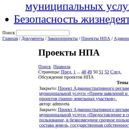
муниципальных услу
Безопасность жизнедея
Поиск
Главная
/
Документы
/
Законопроекты
/
Проекты НПА
/
Админи
Проекты НПА
Поиск
Правила
Страницы:
Пред.
1
...
48
49
50
51
52
След.
Обсуждение проектов НПА
Темы
Закрыто
:
Проект Административного реглам
муниципальной услуги «Прием заявлений и 
проектов границ земельных участков».
автор:
admsveta
Закрыто
:
Проект Административного реглам
муниципальной услуги «Предоставление в со
пользование, в безвозмездное срочное польз
состава земель, государственная собственнос