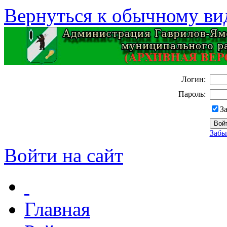
Вернуться к обычному ви
Логин:
Пароль:
З
Забы
Войти на сайт
Главная