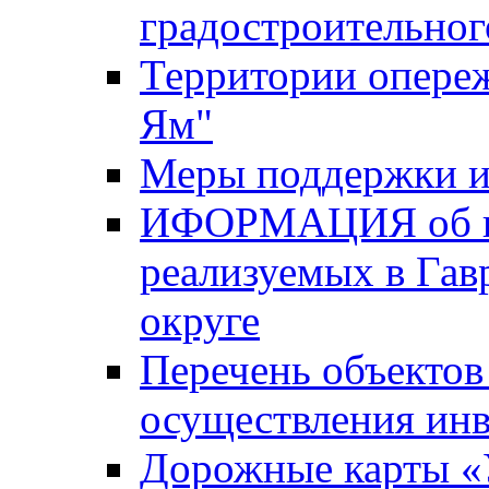
градостроительног
Территории опере
Ям"
Меры поддержки и
ИФОРМАЦИЯ об ин
реализуемых в Га
округе
Перечень объектов
осуществления ин
Дорожные карты «