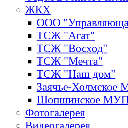
ЖКХ
ООО "Управляюща
ТСЖ "Агат"
ТСЖ "Восход"
ТСЖ "Мечта"
ТСЖ "Наш дом"
Заячье-Холмское
Шопшинское МУ
Фотогалерея
Видеогалерея