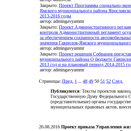
Закрыто
:
Проект Программы социально-эконо
Ямского муниципального района Ярославско
2013-2016 годы
автор:
admingavyammr
Закрыто
:
Проект Административного реглам
контроля Административный регламент осу
за обеспечением сохранности автомобильных
значения Гаврилов-Ямского муниципальног
автор:
admingavyammr
Закрыто
:
Проект решения Собрания предста
муниципального района О бюджете Гаврило
2013 год и на плановый период 2014-2015 го
автор:
admingavyammr
Страницы:
Пред.
1
...
48
49
50
51
52
След.
Публикуются
: Тексты проектов закон
Государственную Думу Федерального С
(представительные) органы государств
муниципальных правовых актов, внесе
26.08.2016
Проект приказа Управления жил