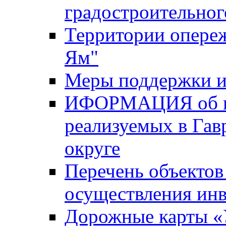
градостроительног
Территории опере
Ям"
Меры поддержки и
ИФОРМАЦИЯ об ин
реализуемых в Га
округе
Перечень объектов
осуществления ин
Дорожные карты «