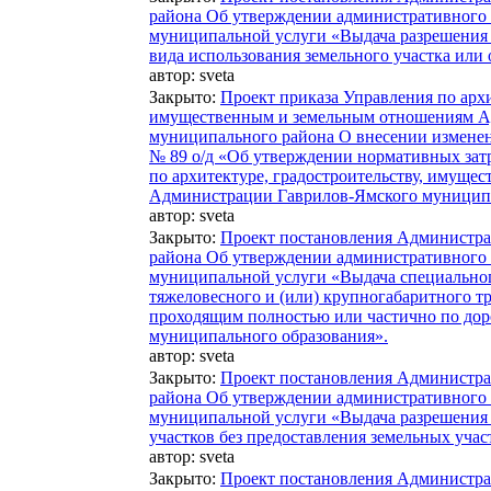
района Об утверждении административного 
муниципальной услуги «Выдача разрешения 
вида использования земельного участка или 
автор:
sveta
Закрыто
:
Проект приказа Управления по архи
имущественным и земельным отношениям А
муниципального района О внесении изменени
№ 89 о/д «Об утверждении нормативных зат
по архитектуре, градостроительству, имущ
Администрации Гаврилов-Ямского муниципа
автор:
sveta
Закрыто
:
Проект постановления Администр
района Об утверждении административного 
муниципальной услуги «Выдача специально
тяжеловесного и (или) крупногабаритного т
проходящим полностью или частично по доро
муниципального образования».
автор:
sveta
Закрыто
:
Проект постановления Администр
района Об утверждении административного 
муниципальной услуги «Выдача разрешения 
участков без предоставления земельных учас
автор:
sveta
Закрыто
:
Проект постановления Администр