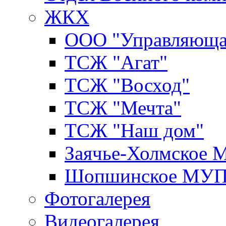
ЖКХ
ООО "Управляюща
ТСЖ "Агат"
ТСЖ "Восход"
ТСЖ "Мечта"
ТСЖ "Наш дом"
Заячье-Холмское
Шопшинское МУ
Фотогалерея
Видеогалерея