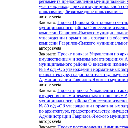
регламента предоставления муниципальной 
участков, находящихся в муниципальной собс
пользование, безвозмездное пользование».
автор:
sveta
Закрыто
:
Проект Приказа Контрольно-счетн
муниципального района О внесении изменен
комиссии Гаврилов-Ямского муниципального
утверждении нормативных затрат на обеспе
комиссии Гаврилов-Ямского муниципальног
автор:
sveta
Закрыто
:
Проект приказа Управления по архи
имущественным и земельным отношениям А
муниципального района О внесении изменени
№ 89 о/д «Об утверждении нормативных зат
по архитектуре, градостроительству, имущ
Администрации Гаврилов-Ямского муниципа
автор:
sveta
Закрыто
:
Проект приказа Управления по архи
имущественным и земельным отношениям А
муниципального района О внесении изменени
№ 89 о/д «Об утверждении нормативных зат
по архитектуре, градостроительству, имущ
Администрации Гаврилов-Ямского муниципа
автор:
sveta
Закрыто
:
Проект постановления Администр