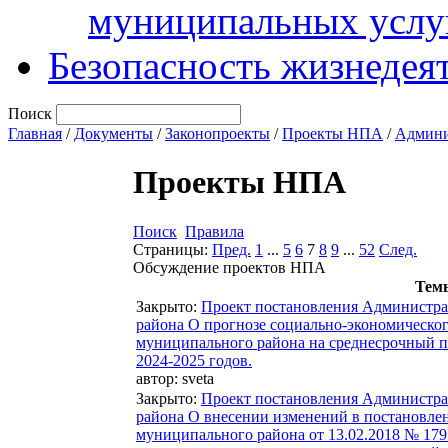
муниципальных услу
Безопасность жизнедея
Поиск
Главная
/
Документы
/
Законопроекты
/
Проекты НПА
/
Админи
Проекты НПА
Поиск
Правила
Страницы:
Пред.
1
...
5
6
7
8
9
...
52
След.
Обсуждение проектов НПА
Тем
Закрыто
:
Проект постановления Администр
района О прогнозе социально-экономическо
муниципального района на среднесрочный п
2024-2025 годов.
автор:
sveta
Закрыто
:
Проект постановления Администр
района О внесении изменений в постановл
муниципального района от 13.02.2018 № 17