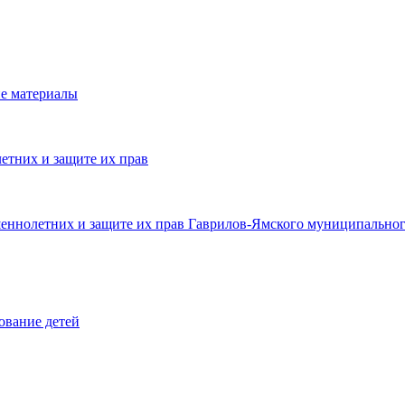
е материалы
етних и защите их прав
шеннолетних и защите их прав Гаврилов-Ямского муниципальног
ование детей