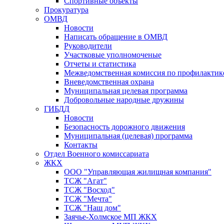
Спортивные объекты
Прокуратура
ОМВД
Новости
Написать обращение в ОМВД
Руководители
Участковые уполномоченые
Отчеты и статистика
Межведомственная комиссия по профилактик
Вневедомственная охрана
Муниципальная целевая программа
Добровольные народные дружины
ГИБДД
Новости
Безопасность дорожного движения
Муниципальная (целевая) программа
Контакты
Отдел Военного комиссариата
ЖКХ
ООО "Управляющая жилищная компания"
ТСЖ "Агат"
ТСЖ "Восход"
ТСЖ "Мечта"
ТСЖ "Наш дом"
Заячье-Холмское МП ЖКХ