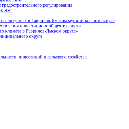
 градостроительного регулирования
ов-Ям"
еализуемых в Гаврилов-Ямском муниципальном округе
ествления инвестиционной деятельности
о климата в Гаврилов-Ямском округе»
ниципального округе
льности, инвестиций и сельского хозяйства