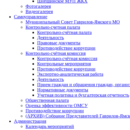
Шопшинское МУП ЖКХ
Фотогалерея
Видеогалерея
Самоуправление
Муниципальный Совет Гаврилов-Ямского МО
Контрольно-счетная палата
Контрольно-счётная палата
Деятельность
Правовые документы
Противодействие коррупции
Контрольно-счётная комиссия
Контрольно-счётная комиссия
Контрольные мероприятия
Противодействие коррупции
Экспертно-аналитическая работа
Деятельность
Прием граждан и обращения граждан, органи
Нормативные документы
Учетная политика и бухгалтерская отчетность
Общественная палата
Оценка эффективности ОМСУ
Противодействие коррупции
(АРХИВ) Собрание Представителей Гаврилов-Ямск
Администрация
Календарь мероприятий