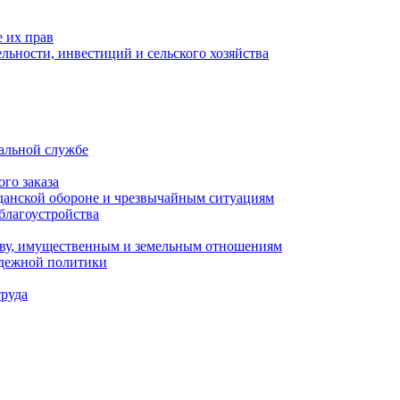
 их прав
льности, инвестиций и сельского хозяйства
альной службе
го заказа
данской обороне и чрезвычайным ситуациям
благоустройства
ству, имущественным и земельным отношениям
одежной политики
труда