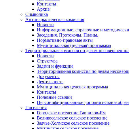
Контакты
Архив
Символика
Антинаркотическая комиссия
Новости
Информационные, справочные и методически
Заседания. Протоколы. Планы.
Нормативно-правовые акты
Муниципальная (целевая) программа
Территориальная комиссия по делам несовершеннол
Новости
Структура
Задачи и функции
Территориальная комиссия по делам несовер
Документы
Деятельность
Муниципальная целевая программа
Контакты
Полезные ссылки
Персонифицированное дополнительное образ
Поселения
Городское поселение Гаврилов-Ям
Великосельское сельское поселение
Заячье-Холмское сельское поселение
Митинское сельское поселение