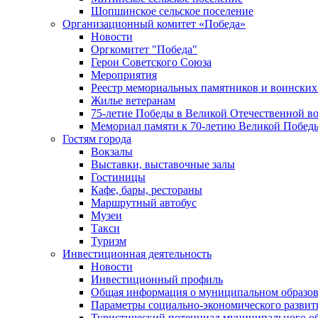
Шопшинское сельское поселение
Организационный комитет «Победа»
Новости
Оргкомитет "Победа"
Герои Советского Союза
Мероприятия
Реестр мемориальных памятников и воинских
Жилье ветеранам
75-летие Победы в Великой Отечественной в
Мемориал памяти к 70-летию Великой Побед
Гостям города
Вокзалы
Выставки, выставочные залы
Гостиницы
Кафе, бары, рестораны
Маршрутный автобус
Музеи
Такси
Туризм
Инвестиционная деятельность
Новости
Инвестиционный профиль
Общая информация о муниципальном образова
Параметры социально-экономического развит
Туристический потенциал муниципального о