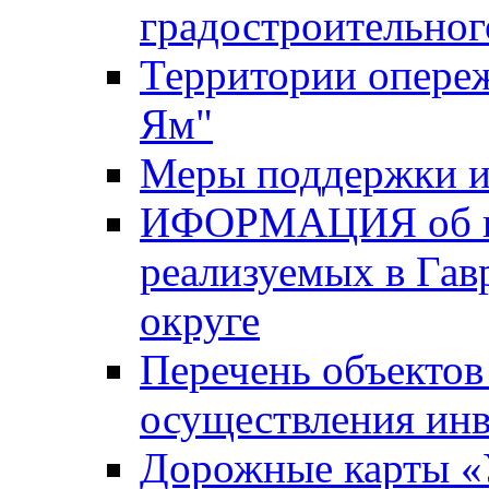
градостроительног
Территории опере
Ям"
Меры поддержки и
ИФОРМАЦИЯ об ин
реализуемых в Га
округе
Перечень объектов
осуществления ин
Дорожные карты «