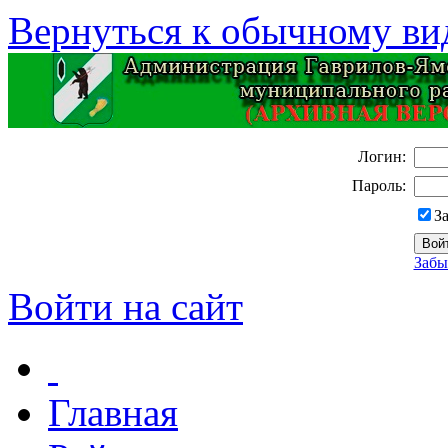
Вернуться к обычному ви
Логин:
Пароль:
З
Забы
Войти на сайт
Главная