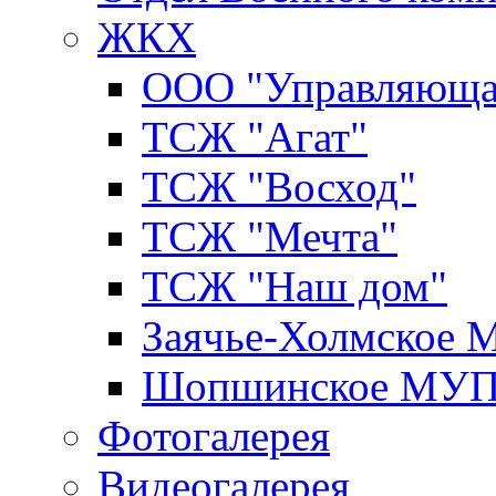
ЖКХ
ООО "Управляюща
ТСЖ "Агат"
ТСЖ "Восход"
ТСЖ "Мечта"
ТСЖ "Наш дом"
Заячье-Холмское
Шопшинское МУ
Фотогалерея
Видеогалерея