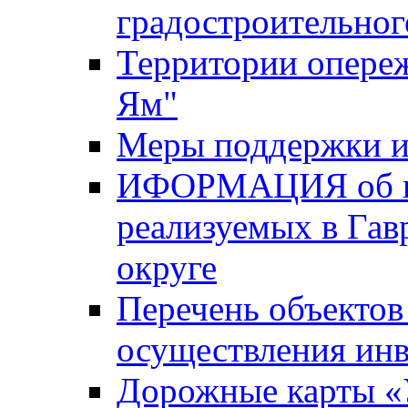
градостроительног
Территории опере
Ям"
Меры поддержки и
ИФОРМАЦИЯ об ин
реализуемых в Га
округе
Перечень объектов
осуществления ин
Дорожные карты «