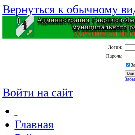
Вернуться к обычному ви
Логин:
Пароль:
З
Забы
Войти на сайт
Главная