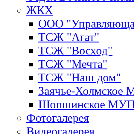
ЖКХ
ООО "Управляюща
ТСЖ "Агат"
ТСЖ "Восход"
ТСЖ "Мечта"
ТСЖ "Наш дом"
Заячье-Холмское
Шопшинское МУ
Фотогалерея
Видеогалерея