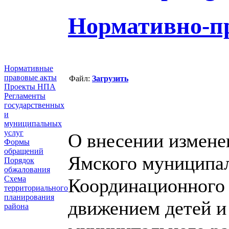
Нормативно-п
Нормативные
правовые акты
Файл:
Загрузить
Проекты НПА
Регламенты
государственных
и
муниципальных
услуг
О внесении измене
Формы
обращений
Ямского муниципал
Порядок
обжалования
Схема
Координационного 
территориального
планирования
движением детей и
района