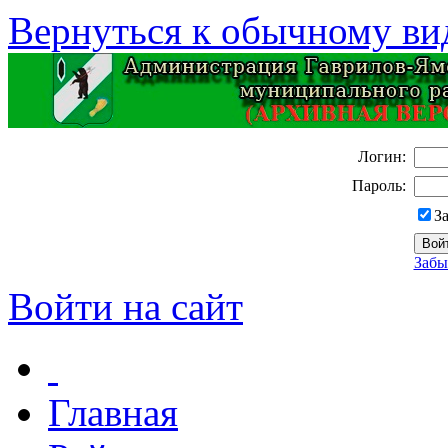
Вернуться к обычному ви
Логин:
Пароль:
З
Забы
Войти на сайт
Главная