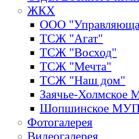
ЖКХ
ООО "Управляюща
ТСЖ "Агат"
ТСЖ "Восход"
ТСЖ "Мечта"
ТСЖ "Наш дом"
Заячье-Холмское
Шопшинское МУ
Фотогалерея
Видеогалерея