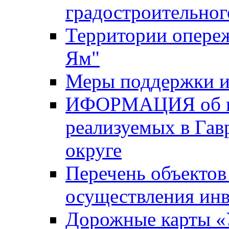
градостроительног
Территории опере
Ям"
Меры поддержки и
ИФОРМАЦИЯ об ин
реализуемых в Га
округе
Перечень объектов
осуществления ин
Дорожные карты «