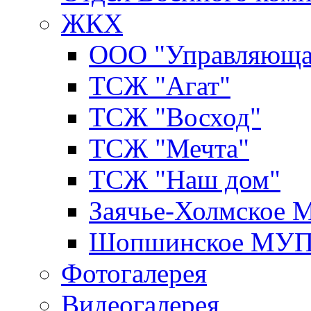
ЖКХ
ООО "Управляюща
ТСЖ "Агат"
ТСЖ "Восход"
ТСЖ "Мечта"
ТСЖ "Наш дом"
Заячье-Холмское
Шопшинское МУ
Фотогалерея
Видеогалерея