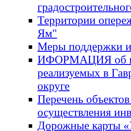
градостроительног
Территории опере
Ям"
Меры поддержки и
ИФОРМАЦИЯ об ин
реализуемых в Га
округе
Перечень объектов
осуществления ин
Дорожные карты «