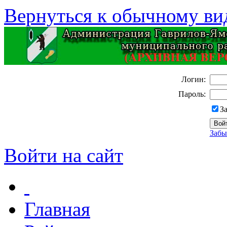
Вернуться к обычному ви
Логин:
Пароль:
З
Забы
Войти на сайт
Главная