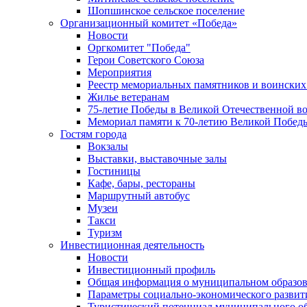
Шопшинское сельское поселение
Организационный комитет «Победа»
Новости
Оргкомитет "Победа"
Герои Советского Союза
Мероприятия
Реестр мемориальных памятников и воинских
Жилье ветеранам
75-летие Победы в Великой Отечественной в
Мемориал памяти к 70-летию Великой Побед
Гостям города
Вокзалы
Выставки, выставочные залы
Гостиницы
Кафе, бары, рестораны
Маршрутный автобус
Музеи
Такси
Туризм
Инвестиционная деятельность
Новости
Инвестиционный профиль
Общая информация о муниципальном образова
Параметры социально-экономического развит
Туристический потенциал муниципального о