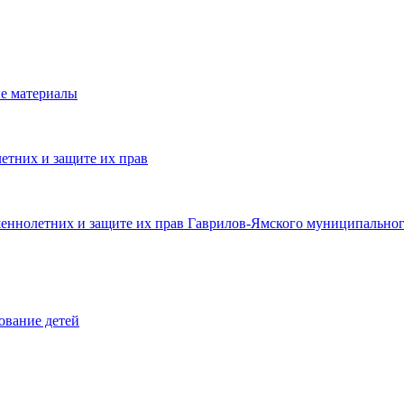
е материалы
етних и защите их прав
шеннолетних и защите их прав Гаврилов-Ямского муниципальног
ование детей