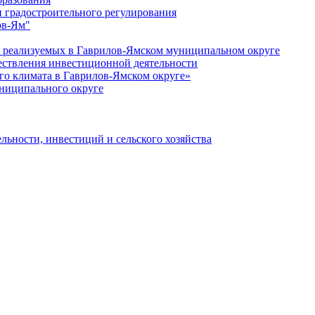
 градостроительного регулирования
ов-Ям"
еализуемых в Гаврилов-Ямском муниципальном округе
ествления инвестиционной деятельности
о климата в Гаврилов-Ямском округе»
ниципального округе
льности, инвестиций и сельского хозяйства