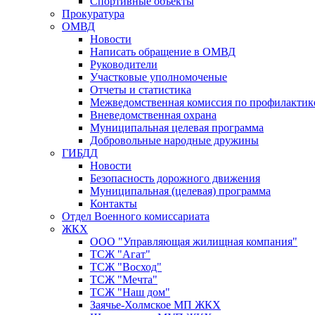
Спортивные объекты
Прокуратура
ОМВД
Новости
Написать обращение в ОМВД
Руководители
Участковые уполномоченые
Отчеты и статистика
Межведомственная комиссия по профилактик
Вневедомственная охрана
Муниципальная целевая программа
Добровольные народные дружины
ГИБДД
Новости
Безопасность дорожного движения
Муниципальная (целевая) программа
Контакты
Отдел Военного комиссариата
ЖКХ
ООО "Управляющая жилищная компания"
ТСЖ "Агат"
ТСЖ "Восход"
ТСЖ "Мечта"
ТСЖ "Наш дом"
Заячье-Холмское МП ЖКХ