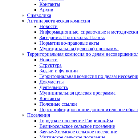
Контакты
Архив
Символика
Антинаркотическая комиссия
Новости
Информационные, справочные и методически
Заседания. Протоколы. Планы.
Нормативно-правовые акты
Муниципальная (целевая) программа
Территориальная комиссия по делам несовершеннол
Новости
Структура
Задачи и функции
Территориальная комиссия по делам несовер
Документы
Деятельность
Муниципальная целевая программа
Контакты
Полезные ссылки
Персонифицированное дополнительное образ
Поселения
Городское поселение Гаврилов-Ям
Великосельское сельское поселение
Заячье-Холмское сельское поселение
Митинское сельское поселение