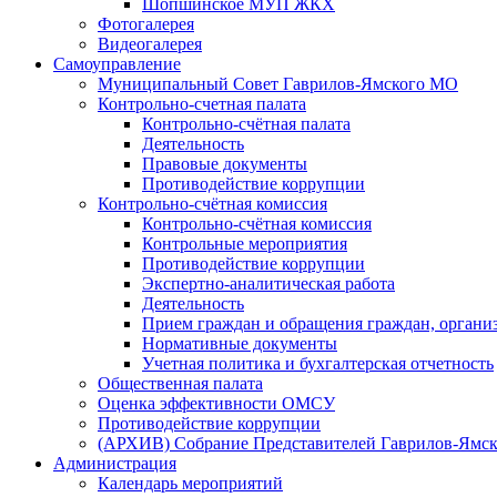
Шопшинское МУП ЖКХ
Фотогалерея
Видеогалерея
Самоуправление
Муниципальный Совет Гаврилов-Ямского МО
Контрольно-счетная палата
Контрольно-счётная палата
Деятельность
Правовые документы
Противодействие коррупции
Контрольно-счётная комиссия
Контрольно-счётная комиссия
Контрольные мероприятия
Противодействие коррупции
Экспертно-аналитическая работа
Деятельность
Прием граждан и обращения граждан, органи
Нормативные документы
Учетная политика и бухгалтерская отчетность
Общественная палата
Оценка эффективности ОМСУ
Противодействие коррупции
(АРХИВ) Собрание Представителей Гаврилов-Ямск
Администрация
Календарь мероприятий