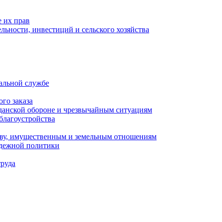
 их прав
льности, инвестиций и сельского хозяйства
альной службе
го заказа
данской обороне и чрезвычайным ситуациям
благоустройства
ству, имущественным и земельным отношениям
одежной политики
труда