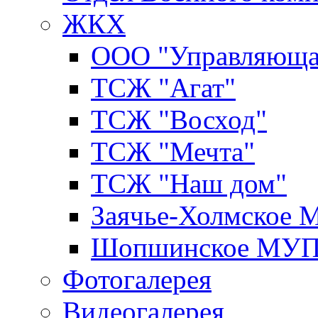
ЖКХ
ООО "Управляюща
ТСЖ "Агат"
ТСЖ "Восход"
ТСЖ "Мечта"
ТСЖ "Наш дом"
Заячье-Холмское
Шопшинское МУ
Фотогалерея
Видеогалерея