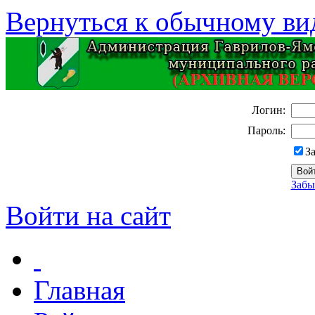
Вернуться к обычному ви
Логин:
Пароль:
З
Забы
Войти на сайт
Главная