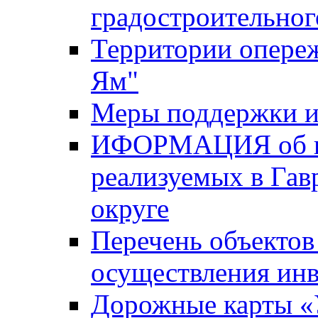
градостроительног
Территории опере
Ям"
Меры поддержки и
ИФОРМАЦИЯ об ин
реализуемых в Га
округе
Перечень объектов
осуществления ин
Дорожные карты «