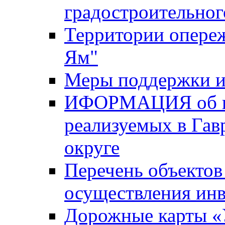
градостроительног
Территории опере
Ям"
Меры поддержки и
ИФОРМАЦИЯ об ин
реализуемых в Га
округе
Перечень объектов
осуществления ин
Дорожные карты «