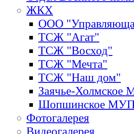
ЖКХ
ООО "Управляюща
ТСЖ "Агат"
ТСЖ "Восход"
ТСЖ "Мечта"
ТСЖ "Наш дом"
Заячье-Холмское
Шопшинское МУ
Фотогалерея
Видеогалерея