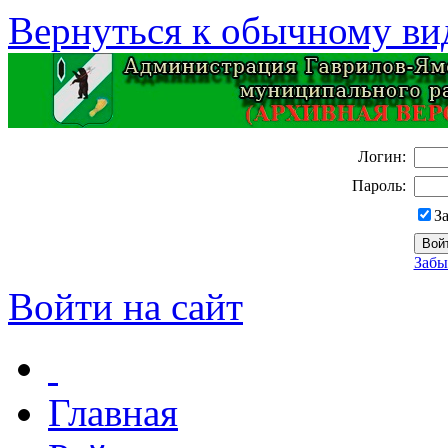
Вернуться к обычному ви
Логин:
Пароль:
З
Забы
Войти на сайт
Главная