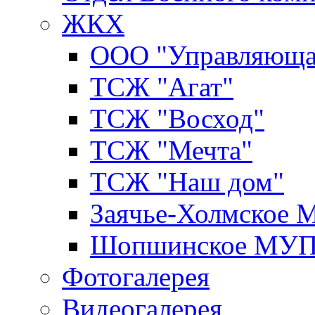
ЖКХ
ООО "Управляюща
ТСЖ "Агат"
ТСЖ "Восход"
ТСЖ "Мечта"
ТСЖ "Наш дом"
Заячье-Холмское
Шопшинское МУ
Фотогалерея
Видеогалерея