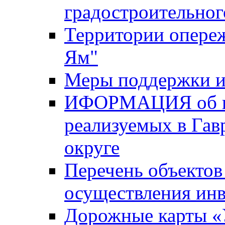
градостроительног
Территории опере
Ям"
Меры поддержки и
ИФОРМАЦИЯ об ин
реализуемых в Га
округе
Перечень объектов
осуществления ин
Дорожные карты «