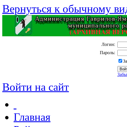
Вернуться к обычному ви
Логин:
Пароль:
З
Забы
Войти на сайт
Главная