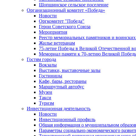
Шопшинское сельское поселение
Организационный комитет «Победа»
Новости
Оргкомитет "Победа"
Герои Советского Союза
Мероприятия
Реестр мемориальных памятников и воинских
Жилье ветеранам
75-летие Победы в Великой Отечественной в
Мемориал памяти к 70-летию Великой Побед
Гостям города
Вокзалы
Выставки, выставочные залы
Гостиницы
Кафе, бары, рестораны
Маршрутный автобус
Музеи
Такси
Туризм
Инвестиционная деятельность
Новости
Инвестиционный профиль
Общая информация о муниципальном образова
Параметры социально-экономического развит
Туристический потенциал муниципального о