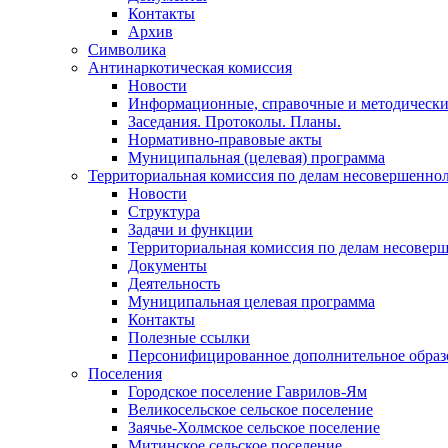
Контакты
Архив
Символика
Антинаркотическая комиссия
Новости
Информационные, справочные и методически
Заседания. Протоколы. Планы.
Нормативно-правовые акты
Муниципальная (целевая) программа
Территориальная комиссия по делам несовершеннол
Новости
Структура
Задачи и функции
Территориальная комиссия по делам несовер
Документы
Деятельность
Муниципальная целевая программа
Контакты
Полезные ссылки
Персонифицированное дополнительное образ
Поселения
Городское поселение Гаврилов-Ям
Великосельское сельское поселение
Заячье-Холмское сельское поселение
Митинское сельское поселение