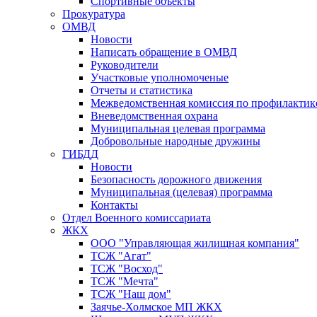
Спортивные объекты
Прокуратура
ОМВД
Новости
Написать обращение в ОМВД
Руководители
Участковые уполномоченые
Отчеты и статистика
Межведомственная комиссия по профилактик
Вневедомственная охрана
Муниципальная целевая программа
Добровольные народные дружины
ГИБДД
Новости
Безопасность дорожного движения
Муниципальная (целевая) программа
Контакты
Отдел Военного комиссариата
ЖКХ
ООО "Управляющая жилищная компания"
ТСЖ "Агат"
ТСЖ "Восход"
ТСЖ "Мечта"
ТСЖ "Наш дом"
Заячье-Холмское МП ЖКХ