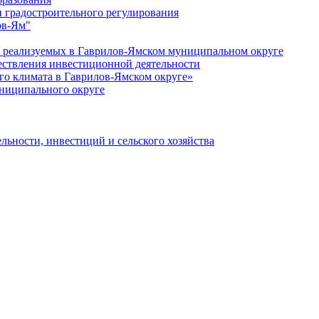
 градостроительного регулирования
ов-Ям"
еализуемых в Гаврилов-Ямском муниципальном округе
ествления инвестиционной деятельности
о климата в Гаврилов-Ямском округе»
ниципального округе
льности, инвестиций и сельского хозяйства