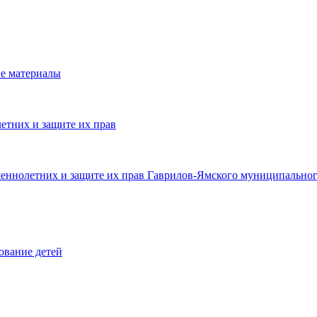
е материалы
етних и защите их прав
шеннолетних и защите их прав Гаврилов-Ямского муниципальног
ование детей