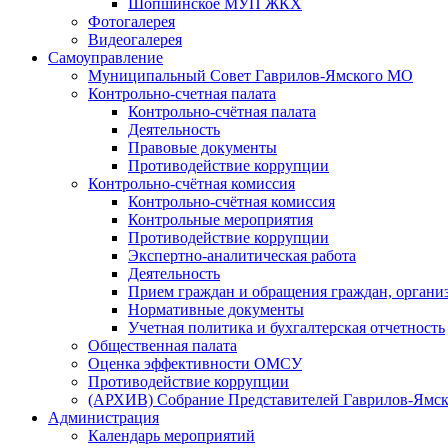
Шопшинское МУП ЖКХ
Фотогалерея
Видеогалерея
Самоуправление
Муниципальный Совет Гаврилов-Ямского МО
Контрольно-счетная палата
Контрольно-счётная палата
Деятельность
Правовые документы
Противодействие коррупции
Контрольно-счётная комиссия
Контрольно-счётная комиссия
Контрольные мероприятия
Противодействие коррупции
Экспертно-аналитическая работа
Деятельность
Прием граждан и обращения граждан, органи
Нормативные документы
Учетная политика и бухгалтерская отчетность
Общественная палата
Оценка эффективности ОМСУ
Противодействие коррупции
(АРХИВ) Собрание Представителей Гаврилов-Ямск
Администрация
Календарь мероприятий