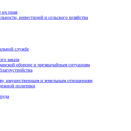
 их прав
льности, инвестиций и сельского хозяйства
альной службе
го заказа
данской обороне и чрезвычайным ситуациям
благоустройства
ству, имущественным и земельным отношениям
одежной политики
труда