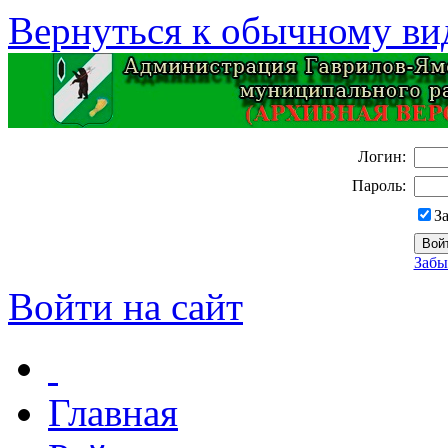
Вернуться к обычному ви
Логин:
Пароль:
З
Забы
Войти на сайт
Главная