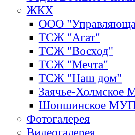
ЖКХ
ООО "Управляюща
ТСЖ "Агат"
ТСЖ "Восход"
ТСЖ "Мечта"
ТСЖ "Наш дом"
Заячье-Холмское
Шопшинское МУ
Фотогалерея
Видеогалерея