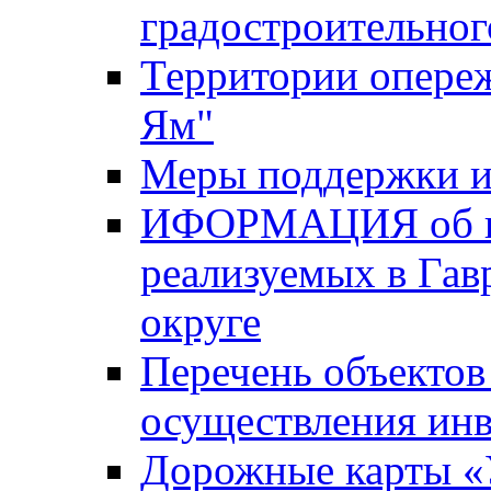
градостроительног
Территории опере
Ям"
Меры поддержки и
ИФОРМАЦИЯ об ин
реализуемых в Га
округе
Перечень объектов
осуществления ин
Дорожные карты «