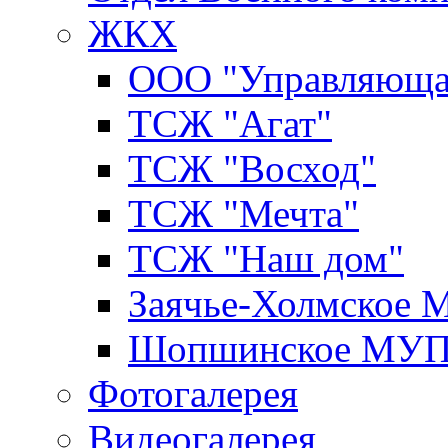
ЖКХ
ООО "Управляюща
ТСЖ "Агат"
ТСЖ "Восход"
ТСЖ "Мечта"
ТСЖ "Наш дом"
Заячье-Холмское
Шопшинское МУ
Фотогалерея
Видеогалерея