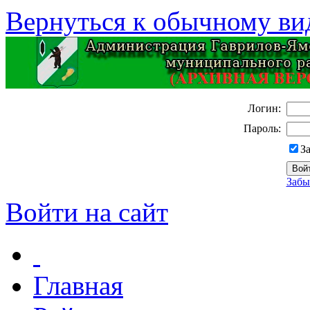
Вернуться к обычному ви
Логин:
Пароль:
З
Забы
Войти на сайт
Главная