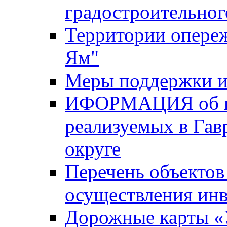
градостроительног
Территории опере
Ям"
Меры поддержки и
ИФОРМАЦИЯ об ин
реализуемых в Га
округе
Перечень объектов
осуществления ин
Дорожные карты «