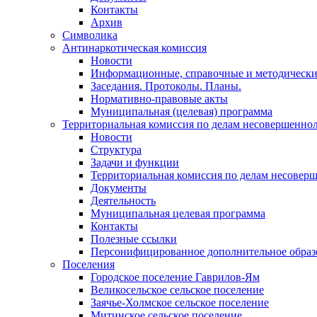
Контакты
Архив
Символика
Антинаркотическая комиссия
Новости
Информационные, справочные и методически
Заседания. Протоколы. Планы.
Нормативно-правовые акты
Муниципальная (целевая) программа
Территориальная комиссия по делам несовершеннол
Новости
Структура
Задачи и функции
Территориальная комиссия по делам несовер
Документы
Деятельность
Муниципальная целевая программа
Контакты
Полезные ссылки
Персонифицированное дополнительное образ
Поселения
Городское поселение Гаврилов-Ям
Великосельское сельское поселение
Заячье-Холмское сельское поселение
Митинское сельское поселение