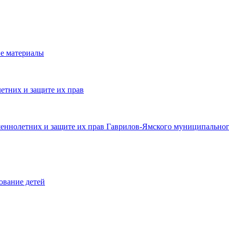
е материалы
етних и защите их прав
шеннолетних и защите их прав Гаврилов-Ямского муниципальног
ование детей