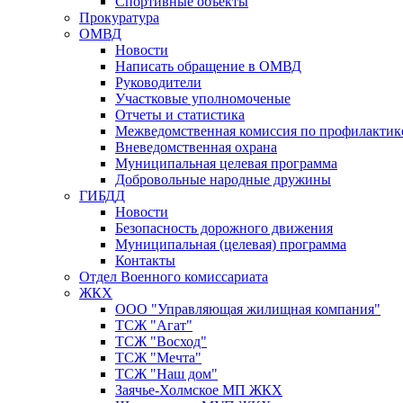
Спортивные объекты
Прокуратура
ОМВД
Новости
Написать обращение в ОМВД
Руководители
Участковые уполномоченые
Отчеты и статистика
Межведомственная комиссия по профилактик
Вневедомственная охрана
Муниципальная целевая программа
Добровольные народные дружины
ГИБДД
Новости
Безопасность дорожного движения
Муниципальная (целевая) программа
Контакты
Отдел Военного комиссариата
ЖКХ
ООО "Управляющая жилищная компания"
ТСЖ "Агат"
ТСЖ "Восход"
ТСЖ "Мечта"
ТСЖ "Наш дом"
Заячье-Холмское МП ЖКХ