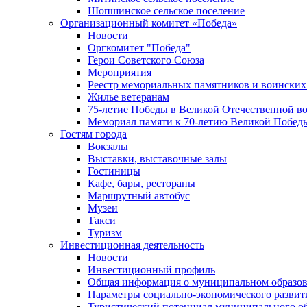
Шопшинское сельское поселение
Организационный комитет «Победа»
Новости
Оргкомитет "Победа"
Герои Советского Союза
Мероприятия
Реестр мемориальных памятников и воинских
Жилье ветеранам
75-летие Победы в Великой Отечественной в
Мемориал памяти к 70-летию Великой Побед
Гостям города
Вокзалы
Выставки, выставочные залы
Гостиницы
Кафе, бары, рестораны
Маршрутный автобус
Музеи
Такси
Туризм
Инвестиционная деятельность
Новости
Инвестиционный профиль
Общая информация о муниципальном образова
Параметры социально-экономического развит
Туристический потенциал муниципального о