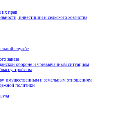
 их прав
льности, инвестиций и сельского хозяйства
альной службе
го заказа
данской обороне и чрезвычайным ситуациям
благоустройства
ству, имущественным и земельным отношениям
одежной политики
труда