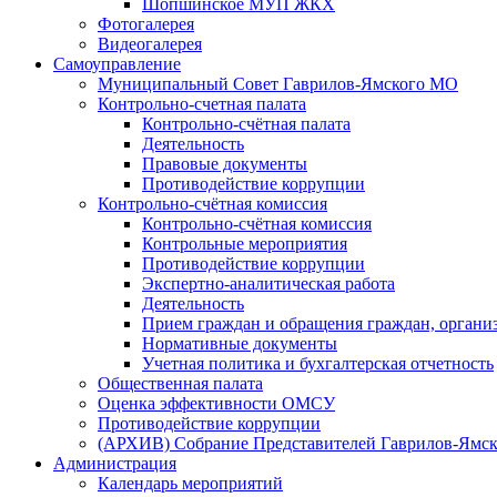
Шопшинское МУП ЖКХ
Фотогалерея
Видеогалерея
Самоуправление
Муниципальный Совет Гаврилов-Ямского МО
Контрольно-счетная палата
Контрольно-счётная палата
Деятельность
Правовые документы
Противодействие коррупции
Контрольно-счётная комиссия
Контрольно-счётная комиссия
Контрольные мероприятия
Противодействие коррупции
Экспертно-аналитическая работа
Деятельность
Прием граждан и обращения граждан, органи
Нормативные документы
Учетная политика и бухгалтерская отчетность
Общественная палата
Оценка эффективности ОМСУ
Противодействие коррупции
(АРХИВ) Собрание Представителей Гаврилов-Ямск
Администрация
Календарь мероприятий