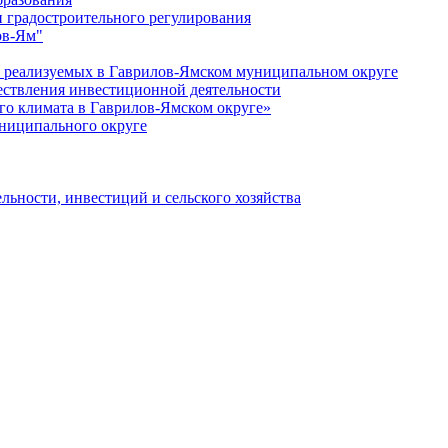
 градостроительного регулирования
ов-Ям"
еализуемых в Гаврилов-Ямском муниципальном округе
ествления инвестиционной деятельности
о климата в Гаврилов-Ямском округе»
ниципального округе
льности, инвестиций и сельского хозяйства