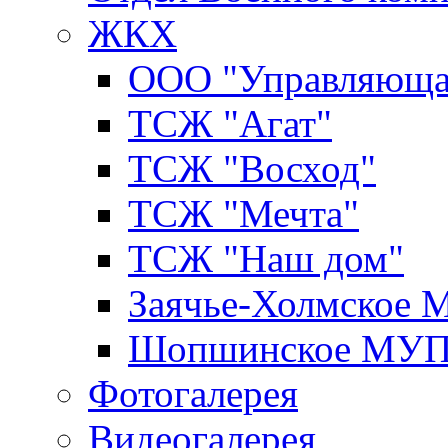
ЖКХ
ООО "Управляюща
ТСЖ "Агат"
ТСЖ "Восход"
ТСЖ "Мечта"
ТСЖ "Наш дом"
Заячье-Холмское
Шопшинское МУ
Фотогалерея
Видеогалерея