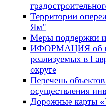
градостроительног
Территории опере
Ям"
Меры поддержки и
ИФОРМАЦИЯ об ин
реализуемых в Га
округе
Перечень объектов
осуществления ин
Дорожные карты «