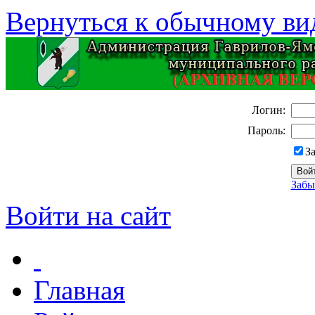
Вернуться к обычному ви
Логин:
Пароль:
З
Забы
Войти на сайт
Главная