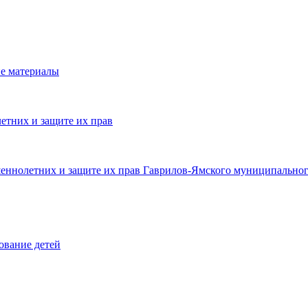
е материалы
етних и защите их прав
шеннолетних и защите их прав Гаврилов-Ямского муниципальног
ование детей