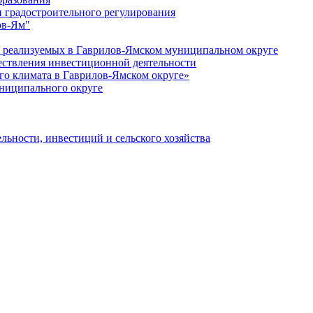
 градостроительного регулирования
ов-Ям"
еализуемых в Гаврилов-Ямском муниципальном округе
ествления инвестиционной деятельности
о климата в Гаврилов-Ямском округе»
ниципального округе
льности, инвестиций и сельского хозяйства