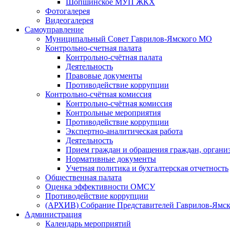
Шопшинское МУП ЖКХ
Фотогалерея
Видеогалерея
Самоуправление
Муниципальный Совет Гаврилов-Ямского МО
Контрольно-счетная палата
Контрольно-счётная палата
Деятельность
Правовые документы
Противодействие коррупции
Контрольно-счётная комиссия
Контрольно-счётная комиссия
Контрольные мероприятия
Противодействие коррупции
Экспертно-аналитическая работа
Деятельность
Прием граждан и обращения граждан, органи
Нормативные документы
Учетная политика и бухгалтерская отчетность
Общественная палата
Оценка эффективности ОМСУ
Противодействие коррупции
(АРХИВ) Собрание Представителей Гаврилов-Ямск
Администрация
Календарь мероприятий