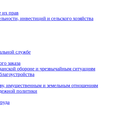
 их прав
льности, инвестиций и сельского хозяйства
альной службе
го заказа
данской обороне и чрезвычайным ситуациям
благоустройства
ству, имущественным и земельным отношениям
одежной политики
труда