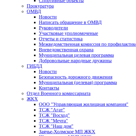
Спортивные объекты
Прокуратура
ОМВД
Новости
Написать обращение в ОМВД
Руководители
Участковые уполномоченые
Отчеты и статистика
Межведомственная комиссия по профилактик
Вневедомственная охрана
Муниципальная целевая программа
Добровольные народные дружины
ГИБДД
Новости
Безопасность дорожного движения
Муниципальная (целевая) программа
Контакты
Отдел Военного комиссариата
ЖКХ
ООО "Управляющая жилищная компания"
ТСЖ "Агат"
ТСЖ "Восход"
ТСЖ "Мечта"
ТСЖ "Наш дом"
Заячье-Холмское МП ЖКХ