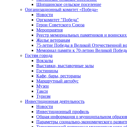
Шопшинское сельское поселение
Организационный комитет «Победа»
Новости
Оргкомитет "Победа"
Герои Советского Союза
Мероприятия
Реестр мемориальных памятников и воинских
Жилье ветеранам
75-летие Победы в Великой Отечественной в
Мемориал памяти к 70-летию Великой Побед
Гостям города
Вокзалы
Выставки, выставочные залы
Гостиницы
Кафе, бары, рестораны
Маршрутный автобус
Музеи
Такси
Туризм
Инвестиционная деятельность
Новости
Инвестиционный профиль
Общая информация о муниципальном образова
Параметры социально-экономического развит
Туристический потенциал муниципального о