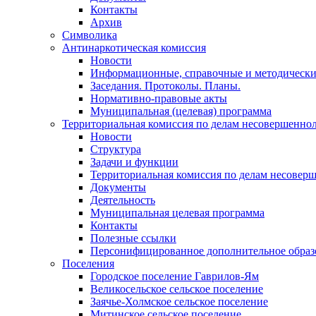
Контакты
Архив
Символика
Антинаркотическая комиссия
Новости
Информационные, справочные и методически
Заседания. Протоколы. Планы.
Нормативно-правовые акты
Муниципальная (целевая) программа
Территориальная комиссия по делам несовершеннол
Новости
Структура
Задачи и функции
Территориальная комиссия по делам несовер
Документы
Деятельность
Муниципальная целевая программа
Контакты
Полезные ссылки
Персонифицированное дополнительное образ
Поселения
Городское поселение Гаврилов-Ям
Великосельское сельское поселение
Заячье-Холмское сельское поселение
Митинское сельское поселение