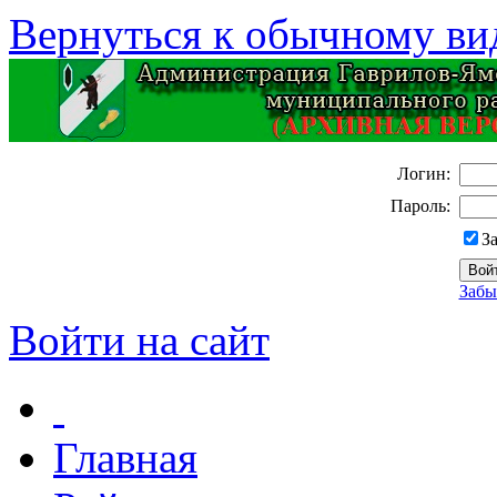
Вернуться к обычному ви
Логин:
Пароль:
З
Забы
Войти на сайт
Главная