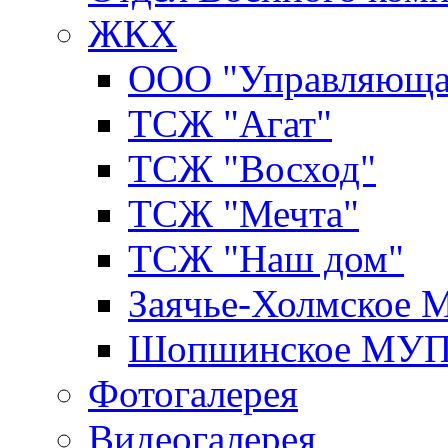
ЖКХ
ООО "Управляюща
ТСЖ "Агат"
ТСЖ "Восход"
ТСЖ "Мечта"
ТСЖ "Наш дом"
Заячье-Холмское
Шопшинское МУ
Фотогалерея
Видеогалерея