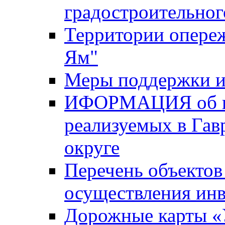
градостроительног
Территории опере
Ям"
Меры поддержки и
ИФОРМАЦИЯ об ин
реализуемых в Га
округе
Перечень объектов
осуществления ин
Дорожные карты «