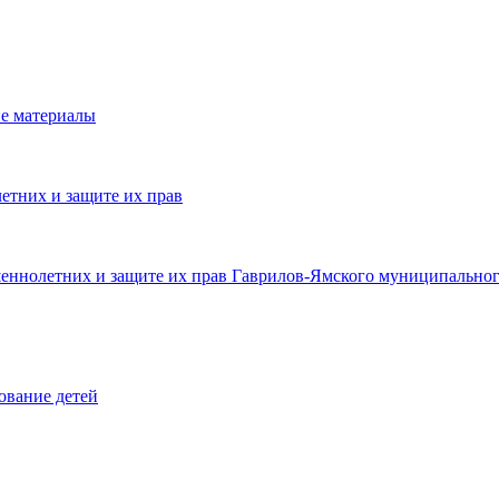
е материалы
етних и защите их прав
шеннолетних и защите их прав Гаврилов-Ямского муниципальног
ование детей