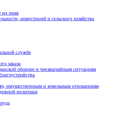
 их прав
льности, инвестиций и сельского хозяйства
альной службе
го заказа
данской обороне и чрезвычайным ситуациям
благоустройства
ству, имущественным и земельным отношениям
одежной политики
труда