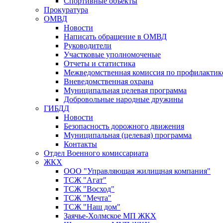
Спортивные объекты
Прокуратура
ОМВД
Новости
Написать обращение в ОМВД
Руководители
Участковые уполномоченые
Отчеты и статистика
Межведомственная комиссия по профилактик
Вневедомственная охрана
Муниципальная целевая программа
Добровольные народные дружины
ГИБДД
Новости
Безопасность дорожного движения
Муниципальная (целевая) программа
Контакты
Отдел Военного комиссариата
ЖКХ
ООО "Управляющая жилищная компания"
ТСЖ "Агат"
ТСЖ "Восход"
ТСЖ "Мечта"
ТСЖ "Наш дом"
Заячье-Холмское МП ЖКХ