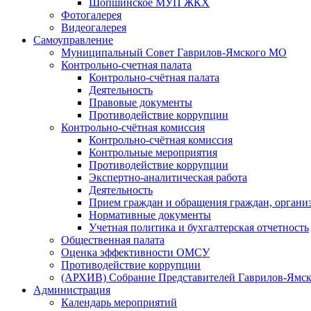
Шопшинское МУП ЖКХ
Фотогалерея
Видеогалерея
Самоуправление
Муниципальный Совет Гаврилов-Ямского МО
Контрольно-счетная палата
Контрольно-счётная палата
Деятельность
Правовые документы
Противодействие коррупции
Контрольно-счётная комиссия
Контрольно-счётная комиссия
Контрольные мероприятия
Противодействие коррупции
Экспертно-аналитическая работа
Деятельность
Прием граждан и обращения граждан, органи
Нормативные документы
Учетная политика и бухгалтерская отчетность
Общественная палата
Оценка эффективности ОМСУ
Противодействие коррупции
(АРХИВ) Собрание Представителей Гаврилов-Ямск
Администрация
Календарь мероприятий