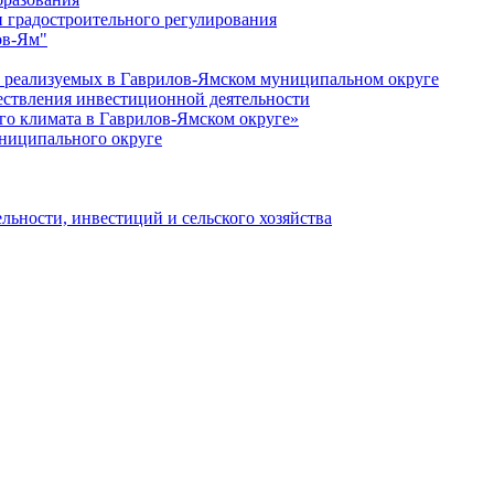
 градостроительного регулирования
ов-Ям"
еализуемых в Гаврилов-Ямском муниципальном округе
ествления инвестиционной деятельности
о климата в Гаврилов-Ямском округе»
ниципального округе
льности, инвестиций и сельского хозяйства