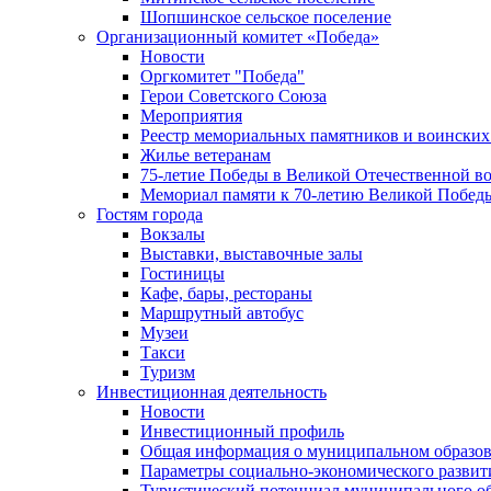
Шопшинское сельское поселение
Организационный комитет «Победа»
Новости
Оргкомитет "Победа"
Герои Советского Союза
Мероприятия
Реестр мемориальных памятников и воинских
Жилье ветеранам
75-летие Победы в Великой Отечественной в
Мемориал памяти к 70-летию Великой Побед
Гостям города
Вокзалы
Выставки, выставочные залы
Гостиницы
Кафе, бары, рестораны
Маршрутный автобус
Музеи
Такси
Туризм
Инвестиционная деятельность
Новости
Инвестиционный профиль
Общая информация о муниципальном образова
Параметры социально-экономического развит
Туристический потенциал муниципального о