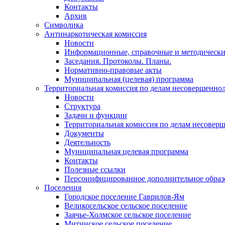
Контакты
Архив
Символика
Антинаркотическая комиссия
Новости
Информационные, справочные и методически
Заседания. Протоколы. Планы.
Нормативно-правовые акты
Муниципальная (целевая) программа
Территориальная комиссия по делам несовершеннол
Новости
Структура
Задачи и функции
Территориальная комиссия по делам несовер
Документы
Деятельность
Муниципальная целевая программа
Контакты
Полезные ссылки
Персонифицированное дополнительное образ
Поселения
Городское поселение Гаврилов-Ям
Великосельское сельское поселение
Заячье-Холмское сельское поселение
Митинское сельское поселение