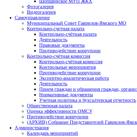
Шопшинское МУП ЖКХ
Фотогалерея
Видеогалерея
Самоуправление
Муниципальный Совет Гаврилов-Ямского МО
Контрольно-счетная палата
Контрольно-счётная палата
Деятельность
Правовые документы
Противодействие коррупции
Контрольно-счётная комиссия
Контрольно-счётная комиссия
Контрольные мероприятия
Противодействие коррупции
Экспертно-аналитическая работа
Деятельность
Прием граждан и обращения граждан, органи
Нормативные документы
Учетная политика и бухгалтерская отчетность
Общественная палата
Оценка эффективности ОМСУ
Противодействие коррупции
(АРХИВ) Собрание Представителей Гаврилов-Ямск
Администрация
Календарь мероприятий