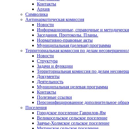
Контакты
Архив
Символика
Антинаркотическая комиссия
Новости
Информационные, справочные и методически
Заседания. Протоколы. Планы.
Нормативно-правовые акты
Муниципальная (целевая) программа
Территориальная комиссия по делам несовершеннол
Новости
Структура
Задачи и функции
Территориальная комиссия по делам несовер
Документы
Деятельность
Муниципальная целевая программа
Контакты
Полезные ссылки
Персонифицированное дополнительное образ
Поселения
Городское поселение Гаврилов-Ям
Великосельское сельское поселение
Заячье-Холмское сельское поселение
Митинское сельское поселение