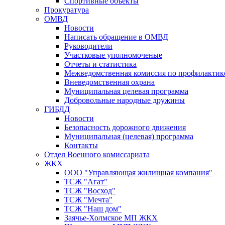
Спортивные объекты
Прокуратура
ОМВД
Новости
Написать обращение в ОМВД
Руководители
Участковые уполномоченые
Отчеты и статистика
Межведомственная комиссия по профилактик
Вневедомственная охрана
Муниципальная целевая программа
Добровольные народные дружины
ГИБДД
Новости
Безопасность дорожного движения
Муниципальная (целевая) программа
Контакты
Отдел Военного комиссариата
ЖКХ
ООО "Управляющая жилищная компания"
ТСЖ "Агат"
ТСЖ "Восход"
ТСЖ "Мечта"
ТСЖ "Наш дом"
Заячье-Холмское МП ЖКХ