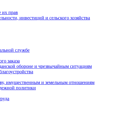
 их прав
льности, инвестиций и сельского хозяйства
альной службе
го заказа
данской обороне и чрезвычайным ситуациям
благоустройства
ству, имущественным и земельным отношениям
одежной политики
труда