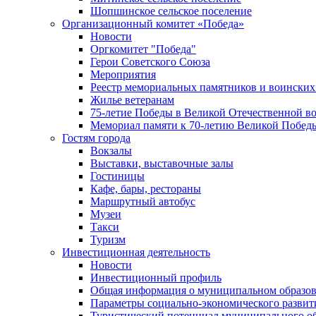
Шопшинское сельское поселение
Организационный комитет «Победа»
Новости
Оргкомитет "Победа"
Герои Советского Союза
Мероприятия
Реестр мемориальных памятников и воинских
Жилье ветеранам
75-летие Победы в Великой Отечественной в
Мемориал памяти к 70-летию Великой Побед
Гостям города
Вокзалы
Выставки, выставочные залы
Гостиницы
Кафе, бары, рестораны
Маршрутный автобус
Музеи
Такси
Туризм
Инвестиционная деятельность
Новости
Инвестиционный профиль
Общая информация о муниципальном образова
Параметры социально-экономического развит
Туристический потенциал муниципального о