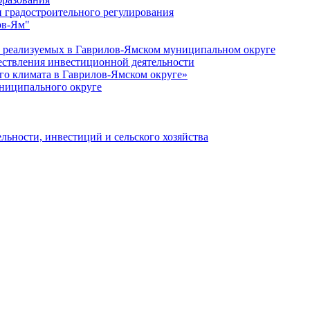
 градостроительного регулирования
ов-Ям"
еализуемых в Гаврилов-Ямском муниципальном округе
ествления инвестиционной деятельности
о климата в Гаврилов-Ямском округе»
ниципального округе
льности, инвестиций и сельского хозяйства