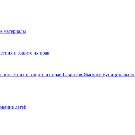
е материалы
етних и защите их прав
шеннолетних и защите их прав Гаврилов-Ямского муниципальног
ование детей