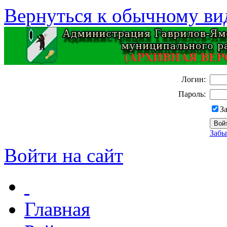
Вернуться к обычному ви
Логин:
Пароль:
З
Забы
Войти на сайт
Главная