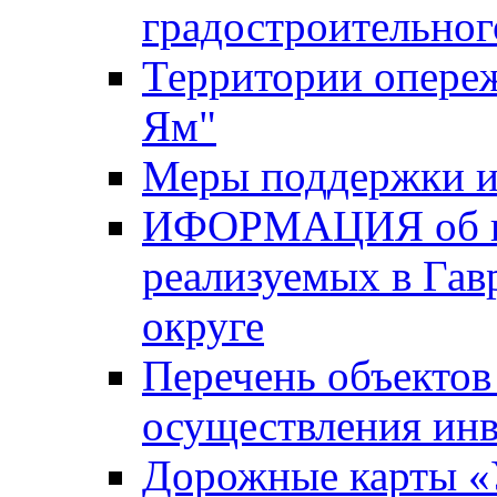
градостроительног
Территории опере
Ям"
Меры поддержки и
ИФОРМАЦИЯ об ин
реализуемых в Га
округе
Перечень объектов
осуществления ин
Дорожные карты «