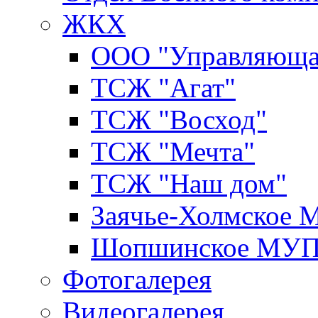
ЖКХ
ООО "Управляюща
ТСЖ "Агат"
ТСЖ "Восход"
ТСЖ "Мечта"
ТСЖ "Наш дом"
Заячье-Холмское
Шопшинское МУ
Фотогалерея
Видеогалерея